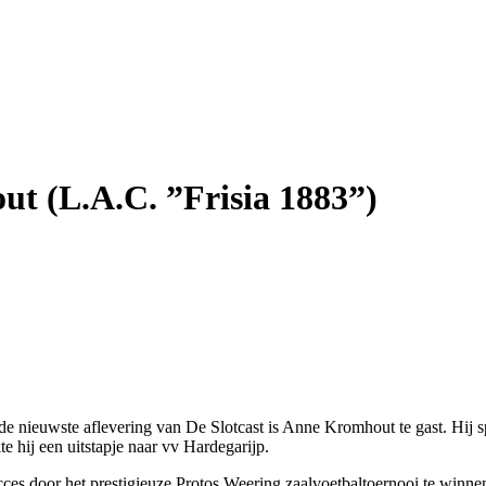
t (L.A.C. ”Frisia 1883”)
de nieuwste aflevering van De Slotcast is Anne Kromhout te gast. Hij 
 hij een uitstapje naar vv Hardegarijp.
ucces door het prestigieuze Protos Weering zaalvoetbaltoernooi te winne