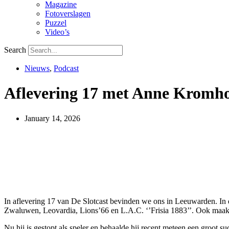
Magazine
Fotoverslagen
Puzzel
Video’s
Search
Nieuws
,
Podcast
Aflevering 17 met Anne Kromhou
January 14, 2026
In aflevering 17 van De Slotcast bevinden we ons in Leeuwarden. In 
Zwaluwen, Leovardia, Lions’66 en L.A.C. ‘’Frisia 1883’’. Ook maakte
Nu hij is gestopt als speler en behaalde hij recent meteen een groot s