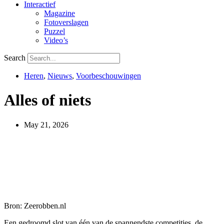
Interactief
Magazine
Fotoverslagen
Puzzel
Video’s
Search
Heren
,
Nieuws
,
Voorbeschouwingen
Alles of niets
May 21, 2026
Bron: Zeerobben.nl
Een gedroomd slot van één van de spannendste competities, de