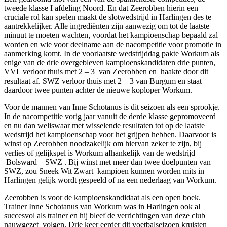
tweede klasse I afdeling Noord. En dat Zeerobben hierin een
cruciale rol kan spelen maakt de slotwedstrijd in Harlingen des te
aantrekkelijker. Alle ingrediënten zijn aanwezig om tot de laatste
minuut te moeten wachten, voordat het kampioenschap bepaald zal
worden en wie voor deelname aan de nacompetitie voor promotie in
aanmerking komt. In de voorlaatste wedstrijddag pakte Workum als
enige van de drie overgebleven kampioenskandidaten drie punten,
VVI verloor thuis met 2 – 3 van Zeerobben en haakte door dit
resultaat af. SWZ verloor thuis met 2 – 3 van Burgum en staat
daardoor twee punten achter de nieuwe koploper Workum.
Voor de mannen van Inne Schotanus is dit seizoen als een sprookje.
In de nacompetitie vorig jaar vanuit de derde klasse gepromoveerd
en nu dan weliswaar met wisselende resultaten tot op de laatste
wedstrijd het kampioenschap voor het grijpen hebben. Daarvoor is
winst op Zeerobben noodzakelijk om hiervan zeker te zijn, bij
verlies of gelijkspel is Workum afhankelijk van de wedstrijd
Bolsward – SWZ . Bij winst met meer dan twee doelpunten van
SWZ, zou Sneek Wit Zwart kampioen kunnen worden mits in
Harlingen gelijk wordt gespeeld of na een nederlaag van Workum.
Zeerobben is voor de kampioenskandidaat als een open boek.
Trainer Inne Schotanus van Workum was in Harlingen ook al
succesvol als trainer en hij bleef de verrichtingen van deze club
nauwgezet volgen. Drie keer eerder dit voetbalseizoen kruisten