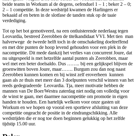
beide teams in Workum al de degens, oefenduel 1 – 1 ; beker 2 – 0;
2 – 1 competitie. In deze wedstrijd kwamen de Harlingers er
bekaaid af en beten in de slotfase de tanden stuk op de taaie
verdediging.
Tot op het bot gemotiveerd, na een ontluisterende nederlaag tegen
Leovardia, bestreed Zeerobben de titelkandidaat VVI. Met tien man
halverwege de tweede helft toch in de omschakeling doeltreffend
en met drie punten de hoop levend gehouden voor een plek in de
nacompetitie. Dit mede dankzij het verlies van concurrent Joure, dat
nu uitgespeeld is met hetzelfde aantal punten als Zeerobben, maar
wel met een beter doelsaldo. Dus …….. bij een gelijkspel blijven de
groenwitten boven Joure, maar……. Burgum zou dan nog naast
Zeerobben kunnen komen en bij winst zelf eroverheen kunnen
gaan als ze thuis met meer dan 3 doelpunten verschil winnen van het
reeds gedegradeerde Leovardia. Tja, meer motivatie hebben de
mannen van De Boer/Westra zaterdag niet nodig om volledig voor
de winst te gaan, met daarmee nacompetitie om promotie in eigen
handen te houden. Een hartelijk welkom voor onze gasten uit
Workum en we hopen op vooral een sportieve afsluiting van deze
competitie ongeacht de positie in de eindrangschikking. Alle
wedstrijden die er nog toe doen beginnen gelukkig op het zelfde
tijdstip 15.00 uur.