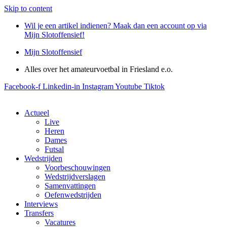
Skip to content
Wil je een artikel indienen? Maak dan een account op via
Mijn Slotoffensief!
Mijn Slotoffensief
Alles over het amateurvoetbal in Friesland e.o.
Facebook-f
Linkedin-in
Instagram
Youtube
Tiktok
Actueel
Live
Heren
Dames
Futsal
Wedstrijden
Voorbeschouwingen
Wedstrijdverslagen
Samenvattingen
Oefenwedstrijden
Interviews
Transfers
Vacatures