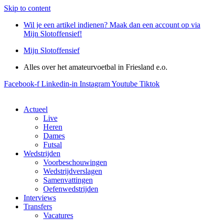
Skip to content
Wil je een artikel indienen? Maak dan een account op via
Mijn Slotoffensief!
Mijn Slotoffensief
Alles over het amateurvoetbal in Friesland e.o.
Facebook-f
Linkedin-in
Instagram
Youtube
Tiktok
Actueel
Live
Heren
Dames
Futsal
Wedstrijden
Voorbeschouwingen
Wedstrijdverslagen
Samenvattingen
Oefenwedstrijden
Interviews
Transfers
Vacatures