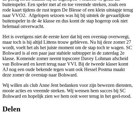
buitenspeler. Een speler met af en toe vreemde streken, zoals een
rode kaart tijdens de rust tegen De Blesse of een klein uitstapje terug
naar VVO2. Afgelopen seizoen was hij bij uitstek de gevaarlijkste
buitenspeler in de 4e klasse en dus komt de stap hogerop ook niet
helemaal onverwacht.
Het is overigens niet de eerste keer dat hij een overstap overweegt,
maar toch is hij altijd Littens trouw gebleven. Nu hij deze zomer 27
wordt, voelt het als het juiste moment om de stap toch te wagen. SC
Bolsward is al een paar jaar stabiele subtopper in de zaterdag 2e
klasse. Komende zomer neemt topscorer Davey Lohman afscheid
van Bolsward en keert terug naar VVI. Bij de tweede klaser komt
AJ nog een oude bekende tegen want ook Hessel Postma maakt
deze zomer de overstap naar Bolsward.
Wij willen als club Anne Jent bedanken voor zijn bewezen diensten,
mooie acties en vreemde streken. Wij wensen hem succes bij SC
Bolsward en hopelijk zien we hem ooit weer terug in het geel-rood.
Delen