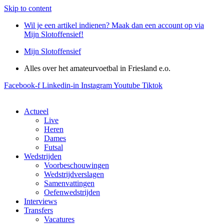
Skip to content
Wil je een artikel indienen? Maak dan een account op via
Mijn Slotoffensief!
Mijn Slotoffensief
Alles over het amateurvoetbal in Friesland e.o.
Facebook-f
Linkedin-in
Instagram
Youtube
Tiktok
Actueel
Live
Heren
Dames
Futsal
Wedstrijden
Voorbeschouwingen
Wedstrijdverslagen
Samenvattingen
Oefenwedstrijden
Interviews
Transfers
Vacatures