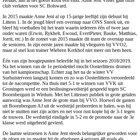
Helaas, aan al het goeds komt een eind: Anne Jent Visser gaat onze
club verlaten voor SC Bolsward.
In 2015 maakte Anne Jent al op 15-jarige leeftijd zijn debuut bij
Littens 1. In de jeugd bleef een overstap naar ONS Sneek uit, en
bleef hij voetballen bij het team waarin iedereen één of twee jaar
ouder waren (Erwin, Rykhelt, Ewoud, EvertPieter, Bauke, Matthias,
Jorrit, etc.) In de zomer van 2015 maakte dit team de overstap naar
de senioren. In zijn eerste jaren maakte hij vlieguren bij VVO2,
maar al snel kon trainer Wiebren Kerkhof niet meer om hem heen.
Één van zijn hoogtepunten beleefde hij in het seizoen 2018/2019.
Na het winnen van de 1e periodetitel mocht Oosterlittens dromen
van het kampioenschap. Echter zag het na de winter VV
Surhuisterveen langszij komen en zo was Oosterlittens veroordeeld
tot de nacompetitie. Na thuis met 5-1 te winnen van VVK uit
Groningen werd er een beslissingswedstrijd gespeeld tegen SC
Boornbergum in Wirdum. Met het Littenser publiek in grote getalen
aanwezig was Anne Jent de grote man bij VVO. Hoewel de gasten
uit Boornbergum AJ uit de wedstrijd probeerden te halen, was hij
niet te stuitten met zijn acties en net voor rust kopte hij de 3-1 tegen
de touwen. De wedstrijd eindigde in 5-2 en de promotie naar de 3e
klasse werd uitgebreid gevierd.
De laatste seizoenen is Anne Jent steeds belangrijker geworden voor
de ploeg en zo maakte hij de afgelopen 4 seizoen 48 goals als