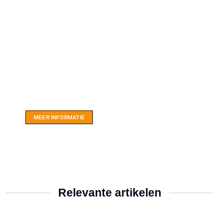
Website sponsor:
LIMBO International: WordPress specialisten uit
hartje Friesland.
MEER INFORMATIE
Relevante artikelen