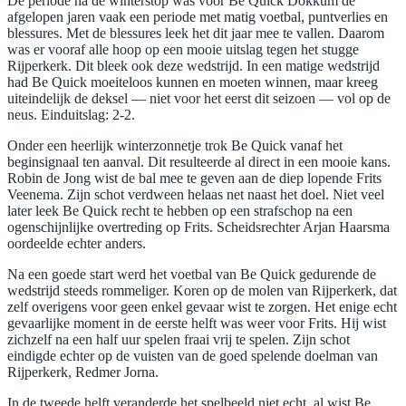
De periode na de winterstop was voor Be Quick Dokkum de
afgelopen jaren vaak een periode met matig voetbal, puntverlies en
blessures. Met de blessures leek het dit jaar mee te vallen. Daarom
was er vooraf alle hoop op een mooie uitslag tegen het stugge
Rijperkerk. Dit bleek ook deze wedstrijd. In een matige wedstrijd
had Be Quick moeiteloos kunnen en moeten winnen, maar kreeg
uiteindelijk de deksel — niet voor het eerst dit seizoen — vol op de
neus. Einduitslag: 2-2.
Onder een heerlijk winterzonnetje trok Be Quick vanaf het
beginsignaal ten aanval. Dit resulteerde al direct in een mooie kans.
Robin de Jong wist de bal mee te geven aan de diep lopende Frits
Veenema. Zijn schot verdween helaas net naast het doel. Niet veel
later leek Be Quick recht te hebben op een strafschop na een
ogenschijnlijke overtreding op Frits. Scheidsrechter Arjan Haarsma
oordeelde echter anders.
Na een goede start werd het voetbal van Be Quick gedurende de
wedstrijd steeds rommeliger. Koren op de molen van Rijperkerk, dat
zelf overigens voor geen enkel gevaar wist te zorgen. Het enige echt
gevaarlijke moment in de eerste helft was weer voor Frits. Hij wist
zichzelf na een half uur spelen fraai vrij te spelen. Zijn schot
eindigde echter op de vuisten van de goed spelende doelman van
Rijperkerk, Redmer Jorna.
In de tweede helft veranderde het spelbeeld niet echt, al wist Be