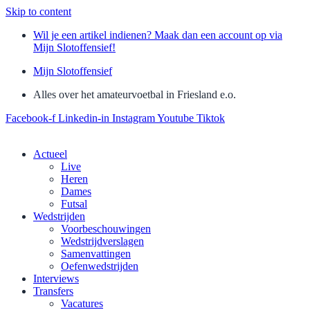
Skip to content
Wil je een artikel indienen? Maak dan een account op via
Mijn Slotoffensief!
Mijn Slotoffensief
Alles over het amateurvoetbal in Friesland e.o.
Facebook-f
Linkedin-in
Instagram
Youtube
Tiktok
Actueel
Live
Heren
Dames
Futsal
Wedstrijden
Voorbeschouwingen
Wedstrijdverslagen
Samenvattingen
Oefenwedstrijden
Interviews
Transfers
Vacatures