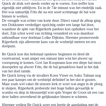
Quick de druk wel steeds verder op te voeren. Een treffer kon
eigenlijk niet uitblijven. En in de 74e minuut was het eindelijk raak.
Het was natuurlijk Frits die na een soort scrimmage de bal wist
binnen te werken.
De vreugde was echter van korte duur. Direct vanaf de aftrap ging
een Dokkumer verdediger opzichtig onder een lange bal door,
waardoor de spits van Rijperkerk pardoes kon opduiken voor het
doel. Zijn schot werd van richting veranderd en was daardoor
onhoudbaar voor doelman Lolke Dijkstra. Hiermee promoveerde
Rijperkerk zijn allereerste kans van de wedstrijd meteen tot een
doelpunt.
Be Quick kon dus helemaal opnieuw beginnen en deed dit
voortvarend, want amper een minuut later wist het alweer op
voorsprong te komen. Gert Jan Koopmans kon een diepe bal mooi
doorspelen op alweer Frits, die de bal genadeloos hard in het dak
van het doel ramde.
Be Quick kreeg via de invallers Koen Visser en Anko Talman nog
een paar kansjes om de wedstrijd definitief in het slot te gooien.
Maar zoals wel vaker dit seizoen leek er weer wat angst in de ploeg
te sluipen. Rijperkerk probeerde met hoge ballen gevaarlijk te
worden en diep in blessuretijd wist spits Yesper de Groot uit een van
deze ballen onverdiend de gelijkmaker binnen te schieten.
Hiermee verliest Be Quick weer een beetje de aansluiting met de