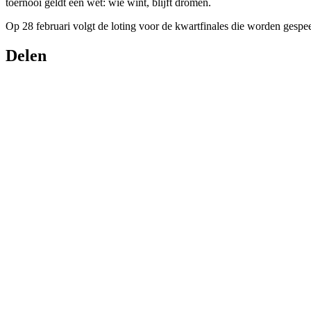
toernooi geldt één wet: wie wint, blijft dromen.
Op 28 februari volgt de loting voor de kwartfinales die worden gespe
Delen