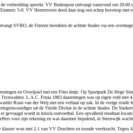
ot de verbeelding spreekt. VV Buitenpost ontvangt vanavond om 20.00 
uit Emmen: 5-0. VV Heerenveen deed daar nog een schep bovenop met e
gt SVBO, de Friezen bereikten de achtste finales via een overtuigen
, Groningen en Overijssel met een Fries tintje. Op Sportpark De Hege
Trynwalden. L.A.C. Frisia 1883 daarentegen was op eigen veld met 4-1 
uwarder Roan van der Weij met een verhaal op zak. In de vorige ronde 
ertegenwoordiger uit de Vierde Divisie in de achtste finales. De Sne
 gevraagd wordt in knock-outvoetbal. Een opvallend resultaat kwam
effers voor zijn rekening en was daarmee bepalend, in Steenwijk wach
te klasser won met 2-1 van VV Drachten en toonde veerkracht. Tegen Al