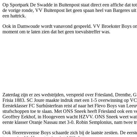
Op Sportpark De Swadde in Buitenpost staat direct een affiche dat t
de vorige ronde, VV Buitenpost liet geen spaan heel van Bargeres 
een hattrick.
Ook in Damwoude wordt vanavond gespeeld. VV Broekster Boys ontvan
moment om te laten zien dat het geen toevalstreffer was.
Zaterdag zijn er zes wedstrijden, verspreid over Friesland, Drenthe
Frisia 1883. SC Joure maakte indruk met een 1-5 overwinning op VC 
Eersteklasser FC Surhústerfean reist af naar het Flevo Boys van Lee
strafschoppen toe te slaan. Met ONS Sneek heeft Friesland ook een v
Geoffrey Eekhof, in Hoogeveen wacht HZVV. ONS Sneek weet wat er
eerste klasser Oranje Nassau met 3-0. Robin Semplonius, nam twee tr
Ook Heerenveense Boys schaarde zich bij de laatste zestien. De eers