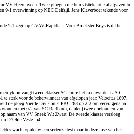
uur VV Heerenveen. Twee ploegen die hun visitekaartje al afgaven in
en 9-1 overwinning op NEC Delfzijl, Jens Klaverboer tekende voor
de 5-1 zege op GVAV-Rapiditas. Voor Broekster Boys is dit het
 Simmerdyk ontvangt tweedeklasser SC Joure het Leeuwarder L.A.C.
te sterk voor de bekerwinnaar van afgelopen jaar: Velocitas 1897.
hield de ploeg Vierde Divisionist PKC ’83 op 2-2 om vervolgens na
kers wonnen met 0-2 van SC Berlikum, dankzij twee doelpunten van
 op naam van VV Sneek Wit Zwart. De tweede klasser versloeg
t nu D’Olde Veste ’54.
cides wacht opnieuw een serieuze test maar in deze fase van het