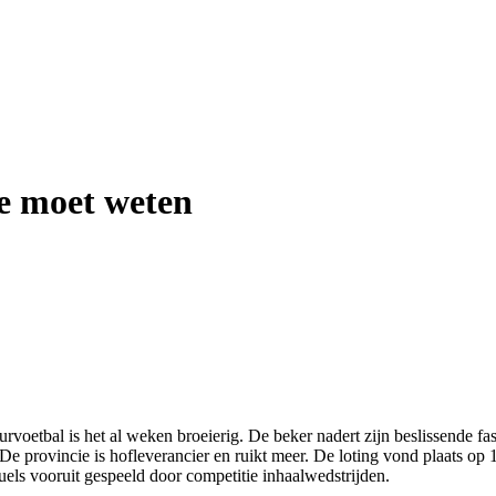
 je moet weten
rvoetbal is het al weken broeierig. De beker nadert zijn beslissende fa
 De provincie is hofleverancier en ruikt meer. De loting vond plaats op
uels vooruit gespeeld door competitie inhaalwedstrijden.