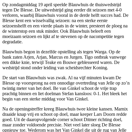
Op zondagmiddag 19 april speelde Blauwhuis de thuiswedstrijd
tegen De Blesse. De uitwedstrijd ging eerder dit seizoen met 4-0
verloren, waarbij Blauwhuis vooral in de derde helft succes had. De
Blesse kent een wisselvallig seizoen: na een sterke eerste
seizoenshelft en een vierde plaats in de winter, presteert de ploeg na
de winterstop een stuk minder. Ook Blauwhuis beleeft een
moeizaam seizoen en lijkt af te stevenen op de nacompetitie tegen
degradatie.
Blauwhuis begon in dezelfde opstelling als tegen Warga. Op de
bank zaten Arjen, Arjan, Marcus en Jurgen. Tigo ontbrak vanwege
een dikke knie, terwijl Teake en Bouwe geblesseerd waren. De
wedstrijd stond onder leiding van scheidsrechter Koning.
De start van Blauwhuis was zwak. Al na vijf minuten kwam De
Blesse op voorsprong na een onnodige overtreding van Jelle op zo’n
twintig meter van het doel. Be van Ginkel schoot de vrije trap
prachtig binnen en liet doelman Stefan kansloos: 0-1. Het bleek het
begin van een sterke middag voor Van Ginkel.
Na de openingstreffer kreeg Blauwhuis twee kleine kansen. Marnix
draaide knap vrij en schoot op doel, maar keeper Lars Doorn redde
goed. Uit de daaropvolgende corner schoot Ditmer richting doel,
maar zonder voldoende precisie. Niet veel later sloeg De Blesse
opnieuw toe. Wederom was het Van Ginkel die uit de rug van Jelle