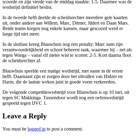
scoorde en zijn vierde van de middag maakte: 1-5. Daarmee was de
wedstrijd definitief beslist.
In de tweede helft deelde de scheidsrechter meerdere gele kaarten
uit, onder andere aan Willem, Marc, Ditmer, Jildert en Daan Mars.
Beide teams kregen nog enkele kansen, maar gescoord werd er
lange tijd niet meer.
In de slotfase kreeg Blauwhuis nog een penalty. Marc nam zijn
verantwoordelijkheid en schoot beheerst raak, waarmee hij – net als
tegen Warga – vanaf elf meter wist te scoren: 2-5. Kort daarna floot
de scheidsrechter af.
Blauwhuis speelde een matige wedstrijd, met name in de eerste
helft. Daarnaast zijn er zorgen door het uitvallen van Hidzer en
Harm, die de laatste weken juist in goede vorm verkeerden.
De volgende competitiewedstrijd voor Blauwhuis is op 10 mei, uit
tegen SC Makkinga. Tussendoor wordt nog een oefenwedstrijd
gespeeld tegen IJVC 1.
Leave a Reply
You must be
logged in
to post a comment.