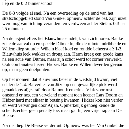
liep en de 0-2 binnenschoot.
De 0-3 volgde al snel. Na een overtreding op de rand van het
strafschopgebied stond Van Ginkel opnieuw achter de bal. Zijn inzet
werd nog van richting veranderd en verdween achter Stefan: 0-3 na
25 minuten.
Na de tegentreffers liet Blauwhuis eindelijk van zich horen. Bauke
zette de aanval op en speelde Ditmer in, die de ruimte indribbelde en
Willem diep stuurde. Willem bleef koel en rondde beheerst af: 1-3.
Blauwhuis leek wakker en drong aan. Harm kreeg een goede kans
na een actie van Ditmer, maar zijn schot werd tot corner verwerkt.
Ook combinaties tussen Hidzer, Bauke en Willem leverden gevaar
op, maar geen doelpunten.
Op het moment dat Blauwhuis beter in de wedstrijd kwam, viel
echter de 1-4. Balverlies van Jitze op een gevaarlijke plek werd
genadeloos afgestraft door Ramon Kemerink. Vlak voor rust
ontstond er nog een vervelend moment toen keeper Lars Doorn en
Hidzer hard met elkaar in botsing kwamen. Hidzer kon niet verder
en werd vervangen door Arjan. Opmerkelijk genoeg kende de
scheidsrechter geen penalty toe, maar gaf hij een vrije trap aan De
Blesse.
Na rust liep De Blesse verder uit. Opnieuw was het Van Ginkel die