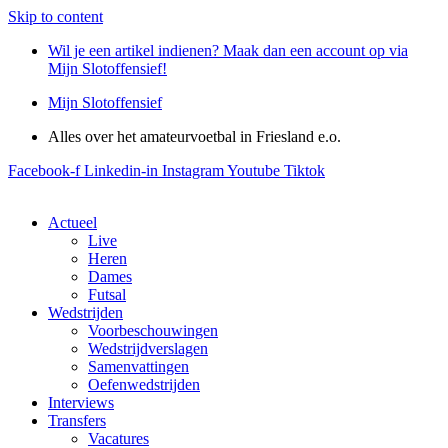
Skip to content
Wil je een artikel indienen? Maak dan een account op via
Mijn Slotoffensief!
Mijn Slotoffensief
Alles over het amateurvoetbal in Friesland e.o.
Facebook-f
Linkedin-in
Instagram
Youtube
Tiktok
Actueel
Live
Heren
Dames
Futsal
Wedstrijden
Voorbeschouwingen
Wedstrijdverslagen
Samenvattingen
Oefenwedstrijden
Interviews
Transfers
Vacatures