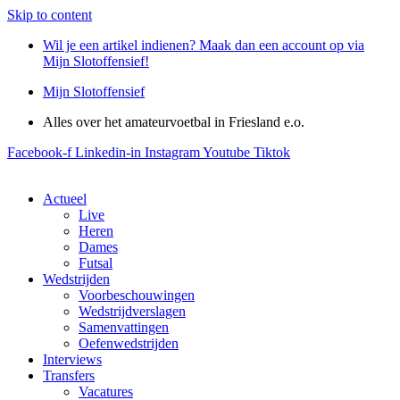
Skip to content
Wil je een artikel indienen? Maak dan een account op via
Mijn Slotoffensief!
Mijn Slotoffensief
Alles over het amateurvoetbal in Friesland e.o.
Facebook-f
Linkedin-in
Instagram
Youtube
Tiktok
Actueel
Live
Heren
Dames
Futsal
Wedstrijden
Voorbeschouwingen
Wedstrijdverslagen
Samenvattingen
Oefenwedstrijden
Interviews
Transfers
Vacatures