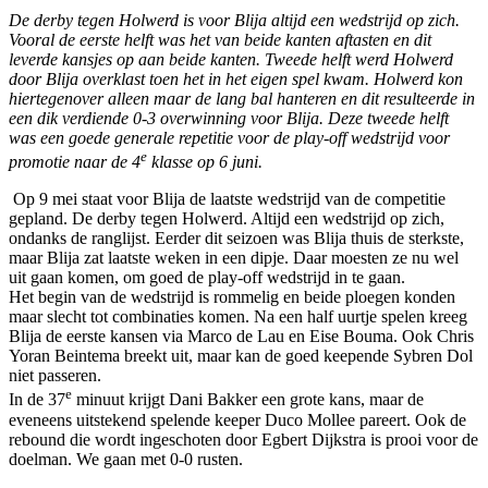
De derby tegen Holwerd is voor Blija altijd een wedstrijd op zich.
Vooral de eerste helft was het van beide kanten aftasten en dit
leverde kansjes op aan beide kanten. Tweede helft werd Holwerd
door Blija overklast toen het in het eigen spel kwam. Holwerd kon
hiertegenover alleen maar de lang bal hanteren en dit resulteerde in
een dik verdiende 0-3 overwinning voor Blija. Deze tweede helft
was een goede generale repetitie voor de play-off wedstrijd voor
e
promotie naar de 4
klasse op 6 juni.
Op 9 mei staat voor Blija de laatste wedstrijd van de competitie
gepland. De derby tegen Holwerd. Altijd een wedstrijd op zich,
ondanks de ranglijst. Eerder dit seizoen was Blija thuis de sterkste,
maar Blija zat laatste weken in een dipje. Daar moesten ze nu wel
uit gaan komen, om goed de play-off wedstrijd in te gaan.
Het begin van de wedstrijd is rommelig en beide ploegen konden
maar slecht tot combinaties komen. Na een half uurtje spelen kreeg
Blija de eerste kansen via Marco de Lau en Eise Bouma. Ook Chris
Yoran Beintema breekt uit, maar kan de goed keepende Sybren Dol
niet passeren.
e
In de 37
minuut krijgt Dani Bakker een grote kans, maar de
eveneens uitstekend spelende keeper Duco Mollee pareert. Ook de
rebound die wordt ingeschoten door Egbert Dijkstra is prooi voor de
doelman. We gaan met 0-0 rusten.