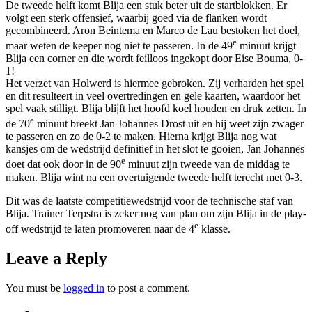
De tweede helft komt Blija een stuk beter uit de startblokken. Er
volgt een sterk offensief, waarbij goed via de flanken wordt
gecombineerd. Aron Beintema en Marco de Lau bestoken het doel,
e
maar weten de keeper nog niet te passeren. In de 49
minuut krijgt
Blija een corner en die wordt feilloos ingekopt door Eise Bouma, 0-
1!
Het verzet van Holwerd is hiermee gebroken. Zij verharden het spel
en dit resulteert in veel overtredingen en gele kaarten, waardoor het
spel vaak stilligt. Blija blijft het hoofd koel houden en druk zetten. In
e
de 70
minuut breekt Jan Johannes Drost uit en hij weet zijn zwager
te passeren en zo de 0-2 te maken. Hierna krijgt Blija nog wat
kansjes om de wedstrijd definitief in het slot te gooien, Jan Johannes
e
doet dat ook door in de 90
minuut zijn tweede van de middag te
maken. Blija wint na een overtuigende tweede helft terecht met 0-3.
Dit was de laatste competitiewedstrijd voor de technische staf van
Blija. Trainer Terpstra is zeker nog van plan om zijn Blija in de play-
e
off wedstrijd te laten promoveren naar de 4
klasse.
Leave a Reply
You must be
logged in
to post a comment.