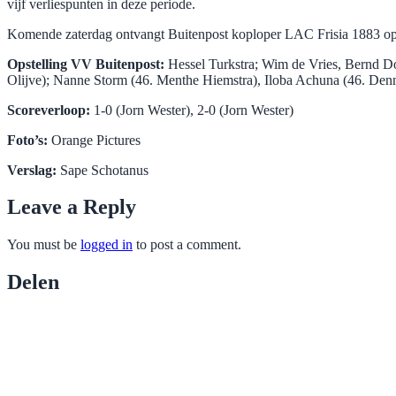
vijf verliespunten in deze periode.
Komende zaterdag ontvangt Buitenpost koploper LAC Frisia 1883 o
Opstelling VV Buitenpost:
Hessel Turkstra; Wim de Vries, Bernd Do
Olijve); Nanne Storm (46. Menthe Hiemstra), Iloba Achuna (46. De
Scoreverloop:
1-0 (Jorn Wester), 2-0 (Jorn Wester)
Foto’s:
Orange Pictures
Verslag:
Sape Schotanus
Leave a Reply
You must be
logged in
to post a comment.
Delen