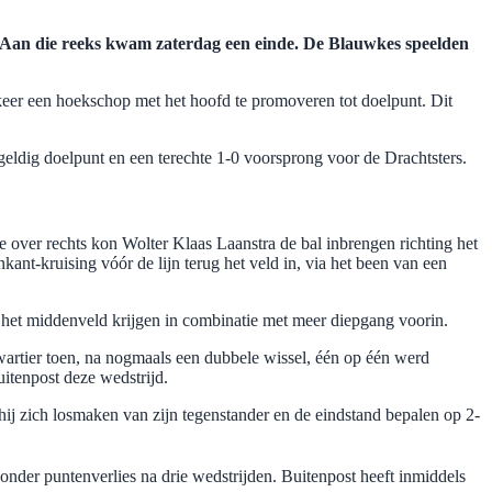
en. Aan die reeks kwam zaterdag een einde. De Blauwkes speelden
 keer een hoekschop met het hoofd te promoveren tot doelpunt. Dit
geldig doelpunt en een terechte 1-0 voorsprong voor de Drachtsters.
 over rechts kon Wolter Klaas Laanstra de bal inbrengen richting het
ant-kruising vóór de lijn terug het veld in, via het been van een
p het middenveld krijgen in combinatie met meer diepgang voorin.
wartier toen, na nogmaals een dubbele wissel, één op één werd
itenpost deze wedstrijd.
ij zich losmaken van zijn tegenstander en de eindstand bepalen op 2-
nder puntenverlies na drie wedstrijden. Buitenpost heeft inmiddels