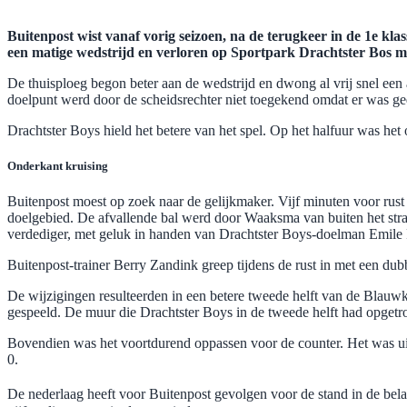
Buitenpost wist vanaf vorig seizoen, na de terugkeer in de 1e kl
een matige wedstrijd en verloren op Sportpark Drachtster Bos me
De thuisploeg begon beter aan de wedstrijd en dwong al vrij snel een 
doelpunt werd door de scheidsrechter niet toegekend omdat er was g
Drachtster Boys hield het betere van het spel. Op het halfuur was he
Onderkant kruising
Buitenpost moest op zoek naar de gelijkmaker. Vijf minuten voor rust
doelgebied. De afvallende bal werd door Waaksma van buiten het strafs
verdediger, met geluk in handen van Drachtster Boys-doelman Emile 
Buitenpost-trainer Berry Zandink greep tijdens de rust in met een du
De wijzigingen resulteerden in een betere tweede helft van de Blauwk
gespeeld. De muur die Drachtster Boys in de tweede helft had opgetr
Bovendien was het voortdurend oppassen voor de counter. Het was uit
0.
De nederlaag heeft voor Buitenpost gevolgen voor de stand in de bela