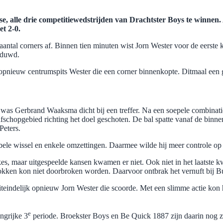
asse, alle drie competitiewedstrijden van Drachtster Boys te winn
t 2-0.
aantal corners af. Binnen tien minuten wist Jorn Wester voor de eerste
eduwd.
t opnieuw centrumspits Wester die een corner binnenkopte. Ditmaal een 
 was Gerbrand Waaksma dicht bij een treffer. Na een soepele combinatie
chopgebied richting het doel geschoten. De bal spatte vanaf de binnenk
Peters.
bbele wissel en enkele omzettingen. Daarmee wilde hij meer controle o
es, maar uitgespeelde kansen kwamen er niet. Ook niet in het laatste k
okken kon niet doorbroken worden. Daarvoor ontbrak het vernuft bij Bu
eindelijk opnieuw Jorn Wester die scoorde. Met een slimme actie kon h
e
ngrijke 3
periode. Broekster Boys en Be Quick 1887 zijn daarin nog zo