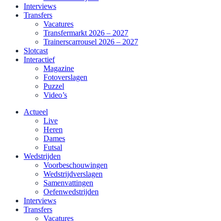
Interviews
Transfers
Vacatures
Transfermarkt 2026 – 2027
Trainerscarrousel 2026 – 2027
Slotcast
Interactief
Magazine
Fotoverslagen
Puzzel
Video’s
Actueel
Live
Heren
Dames
Futsal
Wedstrijden
Voorbeschouwingen
Wedstrijdverslagen
Samenvattingen
Oefenwedstrijden
Interviews
Transfers
Vacatures