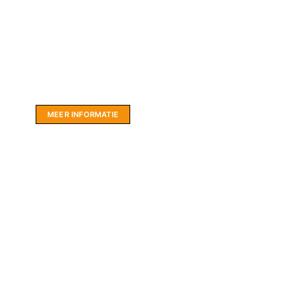
Website sponsor:
LIMBO International: WordPress specialisten uit
hartje Friesland.
MEER INFORMATIE