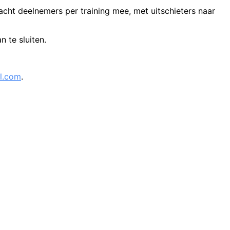
cht deelnemers per training mee, met uitschieters naar
 te sluiten.
.
com
.