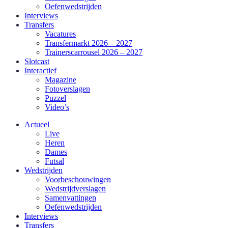
Oefenwedstrijden
Interviews
Transfers
Vacatures
Transfermarkt 2026 – 2027
Trainerscarrousel 2026 – 2027
Slotcast
Interactief
Magazine
Fotoverslagen
Puzzel
Video’s
Actueel
Live
Heren
Dames
Futsal
Wedstrijden
Voorbeschouwingen
Wedstrijdverslagen
Samenvattingen
Oefenwedstrijden
Interviews
Transfers