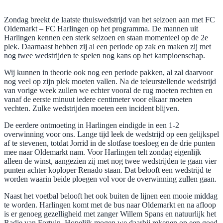
Zondag breekt de laatste thuiswedstrijd van het seizoen aan met FC
Oldemarkt – FC Harlingen op het programma. De mannen uit
Harlingen kennen een sterk seizoen en staan momenteel op de 2e
plek. Daarnaast hebben zij al een periode op zak en maken zij met
nog twee wedstrijden te spelen nog kans op het kampioenschap.
Wij kunnen in theorie ook nog een periode pakken, al zal daarvoor
nog veel op zijn plek moeten vallen. Na de teleurstellende wedstrijd
van vorige week zullen we echter vooral de rug moeten rechten en
vanaf de eerste minuut iedere centimeter voor elkaar moeten
vechten. Zulke wedstrijden moeten een incident blijven.
De eerdere ontmoeting in Harlingen eindigde in een 1-2
overwinning voor ons. Lange tijd leek de wedstrijd op een gelijkspel
af te stevenen, totdat Jorrid in de slotfase toesloeg en de drie punten
mee naar Oldemarkt nam. Voor Harlingen telt zondag eigenlijk
alleen de winst, aangezien zij met nog twee wedstrijden te gaan vier
punten achter koploper Renado staan. Dat belooft een wedstrijd te
worden waarin beide ploegen vol voor de overwinning zullen gaan.
Naast het voetbal belooft het ook buiten de lijnen een mooie middag
te worden. Harlingen komt met de bus naar Oldemarkt en na afloop
is er genoeg gezelligheid met zanger Willem Spans en natuurlijk het
Radje van Fortuin. Hopelijk mogen we daarbij rekenen op een goed