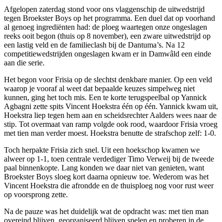
Afgelopen zaterdag stond voor ons vlaggenschip de uitwedstrijd
tegen Broekster Boys op het programma. Een duel dat op voorhand
al genoeg ingrediënten had: de ploeg waartegen onze ongeslagen
reeks ooit begon (thuis op 8 november), een zware uitwedstrijd op
een lastig veld en de familieclash bij de Dantuma’s. Na 12
competitiewedstrijden ongeslagen kwam er in Damwâld een einde
aan die serie.
Het begon voor Frisia op de slechtst denkbare manier. Op een veld
waarop je vooraf al weet dat bepaalde keuzes simpelweg niet
kunnen, ging het toch mis. Een te korte terugspeelbal op Yannick
Agbagni zette spits Vincent Hoekstra één op één. Yannick kwam uit,
Hoekstra liep tegen hem aan en scheidsrechter Aalders wees naar de
stip. Tot overmaat van ramp volgde ook rood, waardoor Frisia vroeg
met tien man verder moest. Hoekstra benutte de strafschop zelf: 1-0.
Toch herpakte Frisia zich snel. Uit een hoekschop kwamen we
alweer op 1-1, toen centrale verdediger Timo Verweij bij de tweede
paal binnenkopte. Lang konden we daar niet van genieten, want
Broekster Boys sloeg kort daarna opnieuw toe. Wederom was het
Vincent Hoekstra die afrondde en de thuisploeg nog voor rust weer
op voorsprong zette.
Na de pauze was het duidelijk wat de opdracht was: met tien man
overeind blijven, georganiseerd blijven spelen en proberen in de