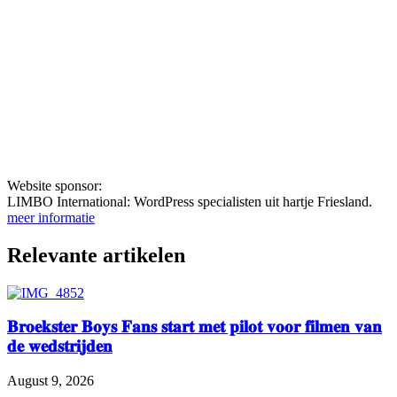
Website sponsor:
LIMBO International: WordPress specialisten uit hartje Friesland.
meer informatie
Relevante artikelen
𝐁𝐫𝐨𝐞𝐤𝐬𝐭𝐞𝐫 𝐁𝐨𝐲𝐬 𝐅𝐚𝐧𝐬 𝐬𝐭𝐚𝐫𝐭 𝐦𝐞𝐭 𝐩𝐢𝐥𝐨𝐭 𝐯𝐨𝐨𝐫 𝐟𝐢𝐥𝐦𝐞𝐧 𝐯𝐚𝐧
𝐝𝐞 𝐰𝐞𝐝𝐬𝐭𝐫𝐢𝐣𝐝𝐞𝐧
August 9, 2026