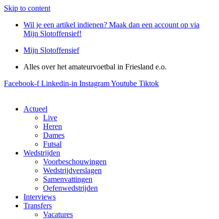
Skip to content
Wil je een artikel indienen? Maak dan een account op via
Mijn Slotoffensief!
Mijn Slotoffensief
Alles over het amateurvoetbal in Friesland e.o.
Facebook-f
Linkedin-in
Instagram
Youtube
Tiktok
Actueel
Live
Heren
Dames
Futsal
Wedstrijden
Voorbeschouwingen
Wedstrijdverslagen
Samenvattingen
Oefenwedstrijden
Interviews
Transfers
Vacatures