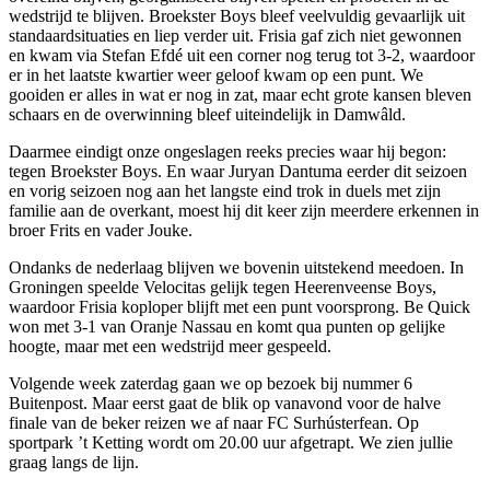
wedstrijd te blijven. Broekster Boys bleef veelvuldig gevaarlijk uit
standaardsituaties en liep verder uit. Frisia gaf zich niet gewonnen
en kwam via Stefan Efdé uit een corner nog terug tot 3-2, waardoor
er in het laatste kwartier weer geloof kwam op een punt. We
gooiden er alles in wat er nog in zat, maar echt grote kansen bleven
schaars en de overwinning bleef uiteindelijk in Damwâld.
Daarmee eindigt onze ongeslagen reeks precies waar hij begon:
tegen Broekster Boys. En waar Juryan Dantuma eerder dit seizoen
en vorig seizoen nog aan het langste eind trok in duels met zijn
familie aan de overkant, moest hij dit keer zijn meerdere erkennen in
broer Frits en vader Jouke.
Ondanks de nederlaag blijven we bovenin uitstekend meedoen. In
Groningen speelde Velocitas gelijk tegen Heerenveense Boys,
waardoor Frisia koploper blijft met een punt voorsprong. Be Quick
won met 3-1 van Oranje Nassau en komt qua punten op gelijke
hoogte, maar met een wedstrijd meer gespeeld.
Volgende week zaterdag gaan we op bezoek bij nummer 6
Buitenpost. Maar eerst gaat de blik op vanavond voor de halve
finale van de beker reizen we af naar FC Surhústerfean. Op
sportpark ’t Ketting wordt om 20.00 uur afgetrapt. We zien jullie
graag langs de lijn.