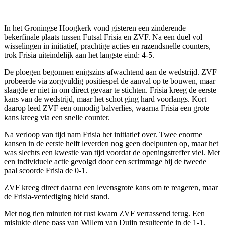
In het Groningse Hoogkerk vond gisteren een zinderende
bekerfinale plaats tussen Futsal Frisia en ZVF. Na een duel vol
wisselingen in initiatief, prachtige acties en razendsnelle counters,
trok Frisia uiteindelijk aan het langste eind: 4-5.
De ploegen begonnen enigszins afwachtend aan de wedstrijd. ZVF
probeerde via zorgvuldig positiespel de aanval op te bouwen, maar
slaagde er niet in om direct gevaar te stichten. Frisia kreeg de eerste
kans van de wedstrijd, maar het schot ging hard voorlangs. Kort
daarop leed ZVF een onnodig balverlies, waarna Frisia een grote
kans kreeg via een snelle counter.
Na verloop van tijd nam Frisia het initiatief over. Twee enorme
kansen in de eerste helft leverden nog geen doelpunten op, maar het
was slechts een kwestie van tijd voordat de openingstreffer viel. Met
een individuele actie gevolgd door een scrimmage bij de tweede
paal scoorde Frisia de 0-1.
ZVF kreeg direct daarna een levensgrote kans om te reageren, maar
de Frisia-verdediging hield stand.
Met nog tien minuten tot rust kwam ZVF verrassend terug. Een
mislukte diepe pass van Willem van Duijn resulteerde in de 1-1.