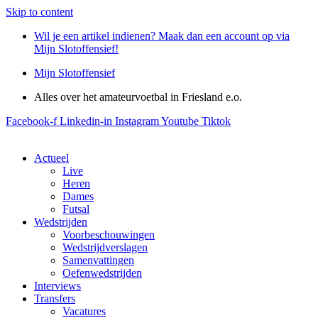
Skip to content
Wil je een artikel indienen? Maak dan een account op via
Mijn Slotoffensief!
Mijn Slotoffensief
Alles over het amateurvoetbal in Friesland e.o.
Facebook-f
Linkedin-in
Instagram
Youtube
Tiktok
Actueel
Live
Heren
Dames
Futsal
Wedstrijden
Voorbeschouwingen
Wedstrijdverslagen
Samenvattingen
Oefenwedstrijden
Interviews
Transfers
Vacatures