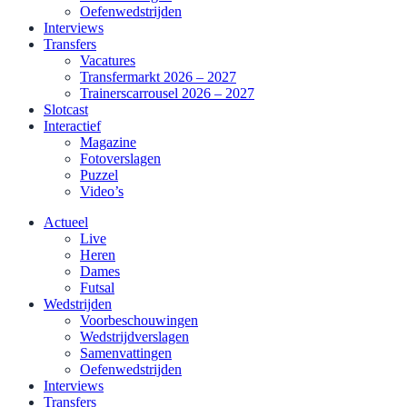
Oefenwedstrijden
Interviews
Transfers
Vacatures
Transfermarkt 2026 – 2027
Trainerscarrousel 2026 – 2027
Slotcast
Interactief
Magazine
Fotoverslagen
Puzzel
Video’s
Actueel
Live
Heren
Dames
Futsal
Wedstrijden
Voorbeschouwingen
Wedstrijdverslagen
Samenvattingen
Oefenwedstrijden
Interviews
Transfers