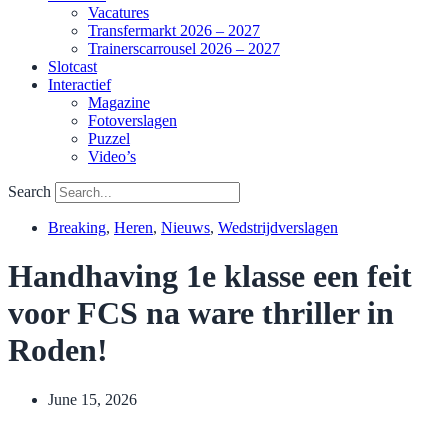
Vacatures
Transfermarkt 2026 – 2027
Trainerscarrousel 2026 – 2027
Slotcast
Interactief
Magazine
Fotoverslagen
Puzzel
Video’s
Search
Breaking
,
Heren
,
Nieuws
,
Wedstrijdverslagen
Handhaving 1e klasse een feit
voor FCS na ware thriller in
Roden!
June 15, 2026