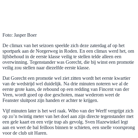
Foto: Jasper Boer
De climax van het seizoen speelde zich deze zaterdag af op het
sportpark aan de Norgerweg in Roden. En een climax werd het, om
lijfsbehoud in de eerste klasse veilig te stellen telde alleen een
overwinning. Tegenstander was Gorecht, die bij winst een promotie
veilig zou stellen naar diezelfde eerste klasse.
Dat Gorecht een promotie wel ziet zitten wordt het eerste kwartier
van de wedstrijd wel duidelijk. Na drie minuten noteren we al de
eerste grote kans, de rebound op een redding van Fincent van der
Veen, wordt goed op doe geschoten, maar wederom weet de
Feanster sluitpost zijn handen er achter te krijgen.
Vijf minuten later is het wel raak. Wibo van der Werff vergrijpt zich
op zo’n twintig meter van het doel aan zijn directe tegenstander met
een gele kaart en een vrije trap als gevolg. Sven Hazewinkel legt
aan en weet de bal feilloos binnen te schieten, een snelle voorsprong
voor de club uit Haren.