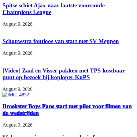
Spitse schiet Ajax naar laatste voorronde
Champions League
August 9, 2026
Schouwstra foutloos van start met SV Meppen
August 9, 2026
[Video] Zaal en Visser pakken met TPS kostbaar
punt op bezoek bij koploper KuPS
August 9, 2026
𝐁𝐫𝐨𝐞𝐤𝐬𝐭𝐞𝐫 𝐁𝐨𝐲𝐬 𝐅𝐚𝐧𝐬 𝐬𝐭𝐚𝐫𝐭 𝐦𝐞𝐭 𝐩𝐢𝐥𝐨𝐭 𝐯𝐨𝐨𝐫 𝐟𝐢𝐥𝐦𝐞𝐧 𝐯𝐚𝐧
𝐝𝐞 𝐰𝐞𝐝𝐬𝐭𝐫𝐢𝐣𝐝𝐞𝐧
August 9, 2026