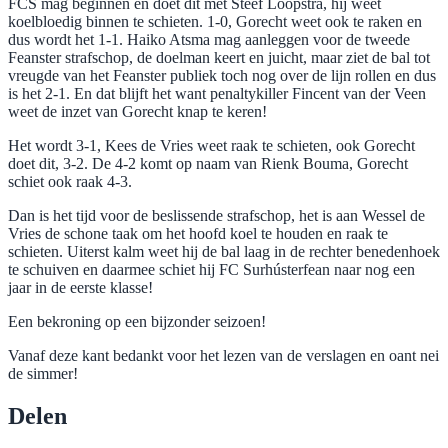
FCS mag beginnen en doet dit met Steef Loopstra, hij weet
koelbloedig binnen te schieten. 1-0, Gorecht weet ook te raken en
dus wordt het 1-1. Haiko Atsma mag aanleggen voor de tweede
Feanster strafschop, de doelman keert en juicht, maar ziet de bal tot
vreugde van het Feanster publiek toch nog over de lijn rollen en dus
is het 2-1. En dat blijft het want penaltykiller Fincent van der Veen
weet de inzet van Gorecht knap te keren!
Het wordt 3-1, Kees de Vries weet raak te schieten, ook Gorecht
doet dit, 3-2. De 4-2 komt op naam van Rienk Bouma, Gorecht
schiet ook raak 4-3.
Dan is het tijd voor de beslissende strafschop, het is aan Wessel de
Vries de schone taak om het hoofd koel te houden en raak te
schieten. Uiterst kalm weet hij de bal laag in de rechter benedenhoek
te schuiven en daarmee schiet hij FC Surhústerfean naar nog een
jaar in de eerste klasse!
Een bekroning op een bijzonder seizoen!
Vanaf deze kant bedankt voor het lezen van de verslagen en oant nei
de simmer!
Delen