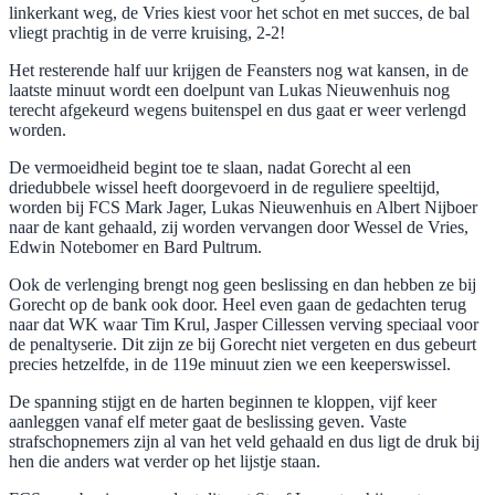
linkerkant weg, de Vries kiest voor het schot en met succes, de bal
vliegt prachtig in de verre kruising, 2-2!
Het resterende half uur krijgen de Feansters nog wat kansen, in de
laatste minuut wordt een doelpunt van Lukas Nieuwenhuis nog
terecht afgekeurd wegens buitenspel en dus gaat er weer verlengd
worden.
De vermoeidheid begint toe te slaan, nadat Gorecht al een
driedubbele wissel heeft doorgevoerd in de reguliere speeltijd,
worden bij FCS Mark Jager, Lukas Nieuwenhuis en Albert Nijboer
naar de kant gehaald, zij worden vervangen door Wessel de Vries,
Edwin Notebomer en Bard Pultrum.
Ook de verlenging brengt nog geen beslissing en dan hebben ze bij
Gorecht op de bank ook door. Heel even gaan de gedachten terug
naar dat WK waar Tim Krul, Jasper Cillessen verving speciaal voor
de penaltyserie. Dit zijn ze bij Gorecht niet vergeten en dus gebeurt
precies hetzelfde, in de 119e minuut zien we een keeperswissel.
De spanning stijgt en de harten beginnen te kloppen, vijf keer
aanleggen vanaf elf meter gaat de beslissing geven. Vaste
strafschopnemers zijn al van het veld gehaald en dus ligt de druk bij
hen die anders wat verder op het lijstje staan.