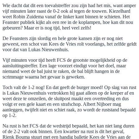
Wie dacht dat dit een toevalstreffer zou zijn had het mis, want amper
vijf minuten later raast de 0-2 ook al tegen de touwen. Kiezelhard
weet Robin Zuidema vanaf de linker kant binnen te schieten. Het
Feanster publiek kijkt als een ree in de koplampen, hoe kan dit nou
gebeuren? Maar er is nog tijd, heel veel zelfs!
De Feansters zijn slordig en hele grote kansen zijn er nog niet
geweest, een schot van Kees de Vries rolt voorlangs, het zelfde geldt
voor dat van Lukas Nieuwenhuis.
Vijf minuten voor tijd heeft FCS de grootste mogelijkheid op de
aansluitingstreffer. Een lage voorzet eindigt voor het doel, maar
niemand weet de bal juist te raken, de bal blijft hangen in de
scrimmage waarna het gevaar is geweken.
Toch valt de 1-2 nog! En dat geeft de burger moed! Op slag van rust
is Lukas Nieuwenhuis vertrokken hij gaat alleen op de keeper af en
weet deze te omzeilen, de sluitpost maakt een overtreding en dus
volgt er een gele kaart en een strafschop. Albert Nijboer mag
aanleggen, twijfelt niet en schiet raak, zo wordt de ruststand bepaald
op 1-2.
Na rust is het FCS dat de wedstrijd bepaald, het kan niet lang duren
of de 2-2 valt ook binnen. Een kwartier na rust is dit het geval,
Rienk Bouma stuurt met een handig balletje Kees de Vries aan de