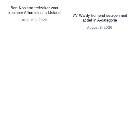
Bart Kooistra trefzeker voor
koploper Afturelding in IJsland
VV Wardy komend seizoen niet
August 8, 2026
actief in A-categorie
August 8, 2026
Cambuur-talent Wessel van der
Loting: 1e ronde KNVB Beker
Goot uit Lemmer maakt
(Landelijk)
Eredivisiedebuut
August 7, 2026
August 7, 2026