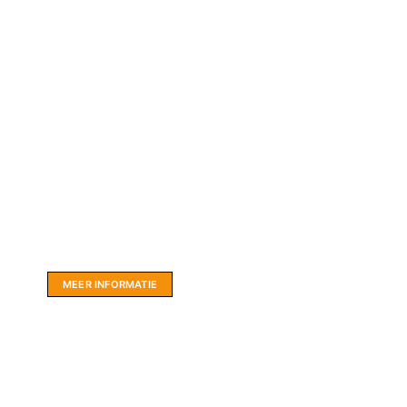
Website sponsor:
LIMBO International: WordPress specialisten uit
hartje Friesland.
MEER INFORMATIE