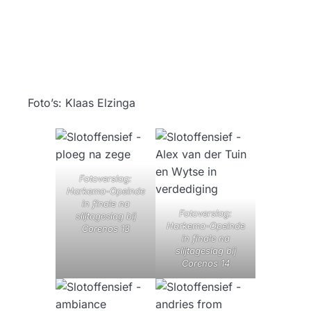
Foto’s: Klaas Elzinga
Fotoverslag:
Harkema-Opeinde
in finale na
Fotoverslag:
slijtageslag bij
Harkema-Opeinde
Corenos 13
in finale na
slijtageslag bij
Corenos 14