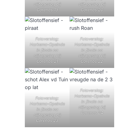
slijtageslag bij
slijtageslag bij
Corenos 19
Corenos 20
Fotoverslag:
Fotoverslag:
Harkema-Opeinde
Harkema-Opeinde
in finale na
in finale na
slijtageslag bij
slijtageslag bij
Corenos 21
Corenos 22
Fotoverslag:
Harkema-Opeinde
Fotoverslag:
in finale na
Harkema-Opeinde
slijtageslag bij
in finale na
Corenos 24
slijtageslag bij
Corenos 23