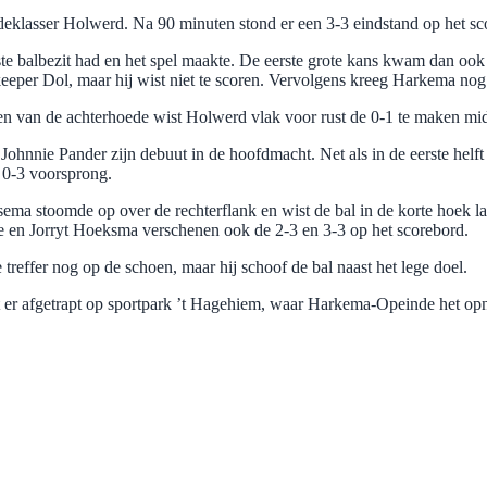
deklasser Holwerd. Na 90 minuten stond er een 3-3 eindstand op het sc
te balbezit had en het spel maakte. De eerste grote kans kwam dan oo
er Dol, maar hij wist niet te scoren. Vervolgens kreeg Harkema nog e
n van de achterhoede wist Holwerd vlak voor rust de 0-1 te maken mi
ohnnie Pander zijn debuut in de hoofdmacht. Net als in de eerste helf
n 0-3 voorsprong.
sema stoomde op over de rechterflank en wist de bal in de korte hoek 
 en Jorryt Hoeksma verschenen ook de 2-3 en 3-3 op het scorebord.
treffer nog op de schoen, maar hij schoof de bal naast het lege doel.
 er afgetrapt op sportpark ’t Hagehiem, waar Harkema-Opeinde het opn