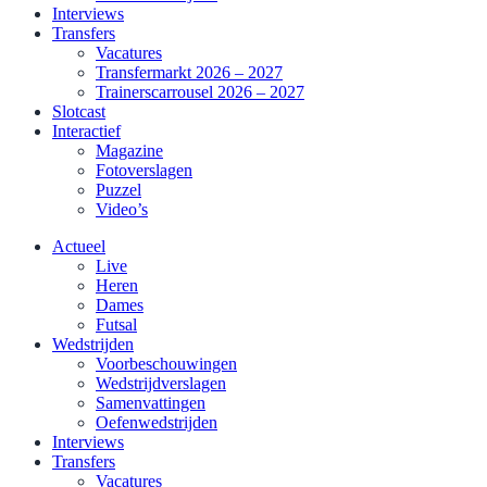
Interviews
Transfers
Vacatures
Transfermarkt 2026 – 2027
Trainerscarrousel 2026 – 2027
Slotcast
Interactief
Magazine
Fotoverslagen
Puzzel
Video’s
Actueel
Live
Heren
Dames
Futsal
Wedstrijden
Voorbeschouwingen
Wedstrijdverslagen
Samenvattingen
Oefenwedstrijden
Interviews
Transfers
Vacatures