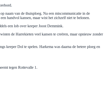
orebord.
k op naam van de thuisploeg. Na een miscommunicatie in de
en handvol kansen, maar wist het zichzelf niet te belonen.
ddels een lob over keeper Joost Demmink.
t wisten de Harrekieten veel kansen te creëren, maar opnieuw zonder
langs keeper Dol te spelen. Harkema was daarna de betere ploeg en
eemt tegen Rottevalle 1.