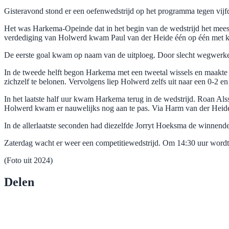
Gisteravond stond er een oefenwedstrijd op het programma tegen vijf
Het was Harkema-Opeinde dat in het begin van de wedstrijd het mees
verdediging van Holwerd kwam Paul van der Heide één op één met keep
De eerste goal kwam op naam van de uitploeg. Door slecht wegwerke
In de tweede helft begon Harkema met een tweetal wissels en maakte J
zichzelf te belonen. Vervolgens liep Holwerd zelfs uit naar een 0-2 e
In het laatste half uur kwam Harkema terug in de wedstrijd. Roan Als
Holwerd kwam er nauwelijks nog aan te pas. Via Harm van der Heide
In de allerlaatste seconden had diezelfde Jorryt Hoeksma de winnende 
Zaterdag wacht er weer een competitiewedstrijd. Om 14:30 uur wordt
(Foto uit 2024)
Delen