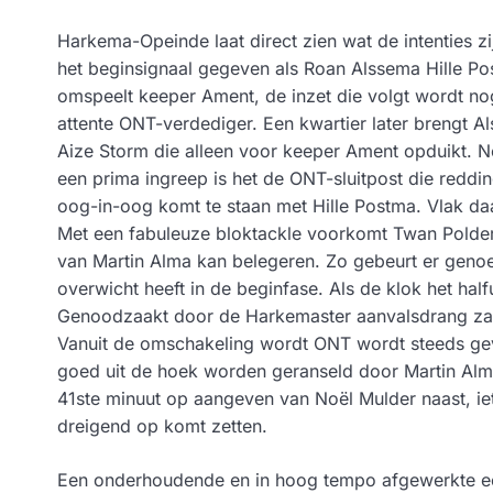
Harkema-Opeinde laat direct zien wat de intenties 
het beginsignaal gegeven als Roan Alssema Hille Pos
omspeelt keeper Ament, de inzet die volgt wordt nog
attente ONT-verdediger. Een kwartier later brengt A
Aize Storm die alleen voor keeper Ament opduikt. N
een prima ingreep is het de ONT-sluitpost die reddin
oog-in-oog komt te staan met Hille Postma. Vlak da
Met een fabuleuze bloktackle voorkomt Twan Polder
van Martin Alma kan belegeren. Zo gebeurt er genoeg
overwicht heeft in de beginfase. Als de klok het hal
Genoodzaakt door de Harkemaster aanvalsdrang zak
Vanuit de omschakeling wordt ONT wordt steeds geva
goed uit de hoek worden geranseld door Martin Alma
41ste minuut op aangeven van Noël Mulder naast, iets
dreigend op komt zetten.
Een onderhoudende en in hoog tempo afgewerkte eer