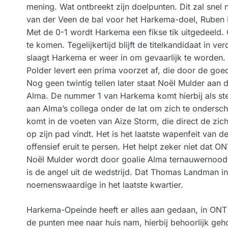
mening. Wat ontbreekt zijn doelpunten. Dit zal snel n
van der Veen de bal voor het Harkema-doel, Ruben Dee
Met de 0-1 wordt Harkema een fikse tik uitgedeeld. 
te komen. Tegelijkertijd blijft de titelkandidaat in v
slaagt Harkema er weer in om gevaarlijk te worden. 
Polder levert een prima voorzet af, die door de go
Nog geen twintig tellen later staat Noël Mulder aan 
Alma. De nummer 1 van Harkema komt hierbij als sterk
aan Alma’s collega onder de lat om zich te onders
komt in de voeten van Aize Storm, die direct de zi
op zijn pad vindt. Het is het laatste wapenfeit van de
offensief eruit te persen. Het helpt zeker niet dat
Noël Mulder wordt door goalie Alma ternauwernood g
is de angel uit de wedstrijd. Dat Thomas Landman in 
noemenswaardige in het laatste kwartier.
Harkema-Opeinde heeft er alles aan gedaan, in ONT 
de punten mee naar huis nam, hierbij behoorlijk ge