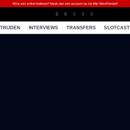
Wil je een artikel indienen? Maak dan een account op via Mijn Slotoffensief!
TRIJDEN
INTERVIEWS
TRANSFERS
SLOTCAST