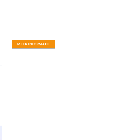
Website sponsor:
LIMBO International: WordPress specialisten uit
hartje Friesland.
MEER INFORMATIE