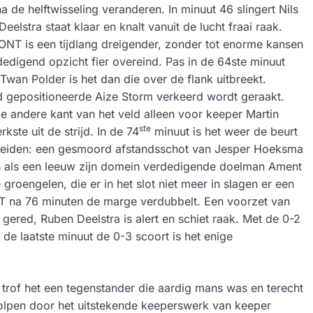
a de helftwisseling veranderen. In minuut 46 slingert Nils
lstra staat klaar en knalt vanuit de lucht fraai raak.
ONT is een tijdlang dreigender, zonder tot enorme kansen
erdedigend opzicht fier overeind. Pas in de 64ste minuut
Twan Polder is het dan die over de flank uitbreekt.
ed gepositioneerde Aize Storm verkeerd wordt geraakt.
de andere kant van het veld alleen voor keeper Martin
ste
ste uit de strijd. In de 74
minuut is het weer de beurt
cheiden: een gesmoord afstandsschot van Jesper Hoeksma
ch als een leeuw zijn domein verdedigende doelman Ament
 groengelen, die er in het slot niet meer in slagen er een
 ONT na 76 minuten de marge verdubbelt. Een voorzet van
ered, Ruben Deelstra is alert en schiet raak. Met de 0-2
de laatste minuut de 0-3 scoort is het enige
trof het een tegenstander die aardig mans was en terecht
holpen door het uitstekende keeperswerk van keeper