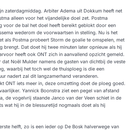
zijn zaterdagmiddag. Arbiter Adema uit Dokkum heeft net
tma alleen voor het vijandelijke doel zet. Postma
 voor de bal het doel heeft bereikt geblokt door een
lssema wederom de voorwaartsen in stelling. Nu is het
et als Postma probeert Storm de goalie te omspelen, met
g brengt. Dat doet hij twee minuten later opnieuw als hij
arvoor heeft ook ONT zich in aanvallend opzicht gemeld.
 dat Noël Mulder namens de gasten van dichtbij de veste
, waarbij het toch wel de thuisploeg is die een
fuur nadert zal dit langzamerhand veranderen.
t ONT iets meer in, deze omzetting doet de ploeg goed.
arlijker. Yannick Boonstra ziet een pegel van afstand
, de vogelvrij staande Janco van der Veen schiet in de
 wat hij in de blessuretijd nogmaals doet als hij
ste helft, zo is een ieder op De Bosk halverwege van