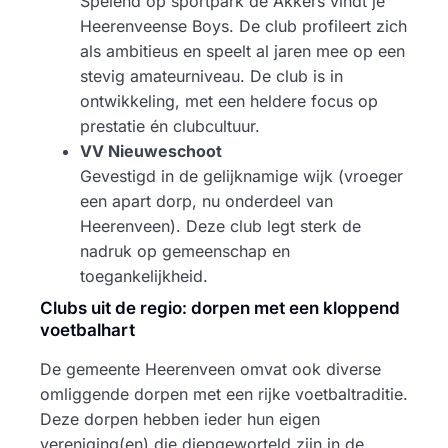
Spelend op sportpark de Akkers vindt je
Heerenveense Boys. De club profileert zich
als ambitieus en speelt al jaren mee op een
stevig amateurniveau. De club is in
ontwikkeling, met een heldere focus op
prestatie én clubcultuur.
VV Nieuweschoot
Gevestigd in de gelijknamige wijk (vroeger
een apart dorp, nu onderdeel van
Heerenveen). Deze club legt sterk de
nadruk op gemeenschap en
toegankelijkheid.
Clubs uit de regio: dorpen met een kloppend
voetbalhart
De gemeente Heerenveen omvat ook diverse
omliggende dorpen met een rijke voetbaltraditie.
Deze dorpen hebben ieder hun eigen
vereniging(en) die diepgeworteld zijn in de