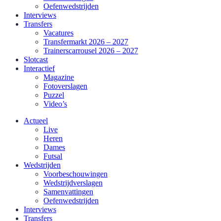
Oefenwedstrijden
Interviews
Transfers
Vacatures
Transfermarkt 2026 – 2027
Trainerscarrousel 2026 – 2027
Slotcast
Interactief
Magazine
Fotoverslagen
Puzzel
Video’s
Actueel
Live
Heren
Dames
Futsal
Wedstrijden
Voorbeschouwingen
Wedstrijdverslagen
Samenvattingen
Oefenwedstrijden
Interviews
Transfers