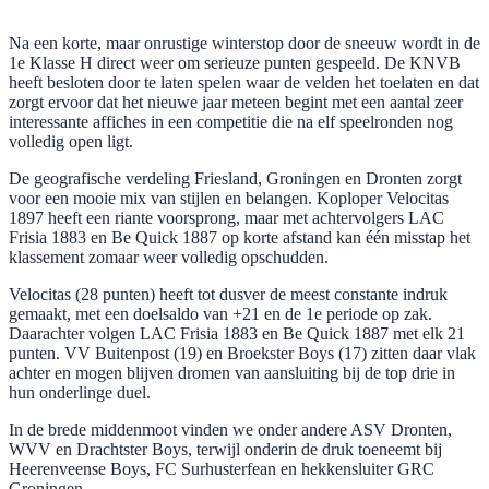
Na een korte, maar onrustige winterstop door de sneeuw wordt in de
1e Klasse H direct weer om serieuze punten gespeeld. De KNVB
heeft besloten door te laten spelen waar de velden het toelaten en dat
zorgt ervoor dat het nieuwe jaar meteen begint met een aantal zeer
interessante affiches in een competitie die na elf speelronden nog
volledig open ligt.
De geografische verdeling Friesland, Groningen en Dronten zorgt
voor een mooie mix van stijlen en belangen. Koploper Velocitas
1897 heeft een riante voorsprong, maar met achtervolgers LAC
Frisia 1883 en Be Quick 1887 op korte afstand kan één misstap het
klassement zomaar weer volledig opschudden.
Velocitas (28 punten) heeft tot dusver de meest constante indruk
gemaakt, met een doelsaldo van +21 en de 1e periode op zak.
Daarachter volgen LAC Frisia 1883 en Be Quick 1887 met elk 21
punten. VV Buitenpost (19) en Broekster Boys (17) zitten daar vlak
achter en mogen blijven dromen van aansluiting bij de top drie in
hun onderlinge duel.
In de brede middenmoot vinden we onder andere ASV Dronten,
WVV en Drachtster Boys, terwijl onderin de druk toeneemt bij
Heerenveense Boys, FC Surhusterfean en hekkensluiter GRC
Groningen.