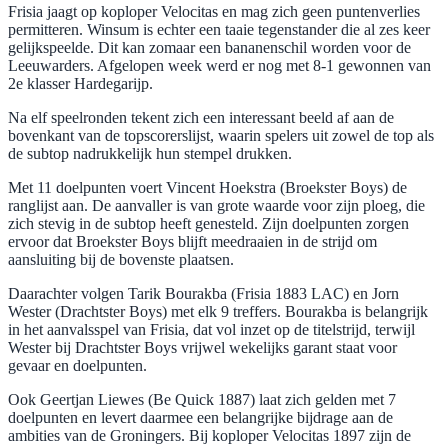
Frisia jaagt op koploper Velocitas en mag zich geen puntenverlies
permitteren. Winsum is echter een taaie tegenstander die al zes keer
gelijkspeelde. Dit kan zomaar een bananenschil worden voor de
Leeuwarders. Afgelopen week werd er nog met 8-1 gewonnen van
2e klasser Hardegarijp.
Na elf speelronden tekent zich een interessant beeld af aan de
bovenkant van de topscorerslijst, waarin spelers uit zowel de top als
de subtop nadrukkelijk hun stempel drukken.
Met 11 doelpunten voert Vincent Hoekstra (Broekster Boys) de
ranglijst aan. De aanvaller is van grote waarde voor zijn ploeg, die
zich stevig in de subtop heeft genesteld. Zijn doelpunten zorgen
ervoor dat Broekster Boys blijft meedraaien in de strijd om
aansluiting bij de bovenste plaatsen.
Daarachter volgen Tarik Bourakba (Frisia 1883 LAC) en Jorn
Wester (Drachtster Boys) met elk 9 treffers. Bourakba is belangrijk
in het aanvalsspel van Frisia, dat vol inzet op de titelstrijd, terwijl
Wester bij Drachtster Boys vrijwel wekelijks garant staat voor
gevaar en doelpunten.
Ook Geertjan Liewes (Be Quick 1887) laat zich gelden met 7
doelpunten en levert daarmee een belangrijke bijdrage aan de
ambities van de Groningers. Bij koploper Velocitas 1897 zijn de