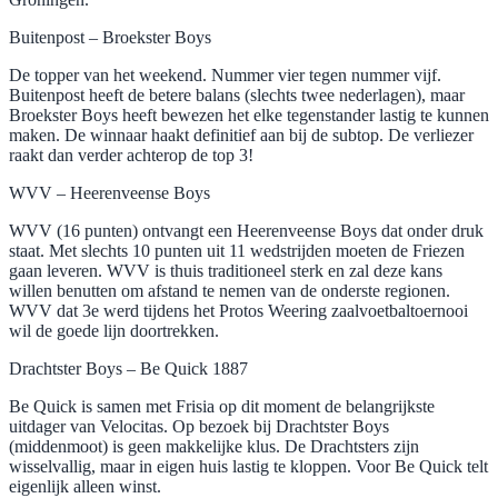
Buitenpost – Broekster Boys
De topper van het weekend. Nummer vier tegen nummer vijf.
Buitenpost heeft de betere balans (slechts twee nederlagen), maar
Broekster Boys heeft bewezen het elke tegenstander lastig te kunnen
maken. De winnaar haakt definitief aan bij de subtop. De verliezer
raakt dan verder achterop de top 3!
WVV – Heerenveense Boys
WVV (16 punten) ontvangt een Heerenveense Boys dat onder druk
staat. Met slechts 10 punten uit 11 wedstrijden moeten de Friezen
gaan leveren. WVV is thuis traditioneel sterk en zal deze kans
willen benutten om afstand te nemen van de onderste regionen.
WVV dat 3e werd tijdens het Protos Weering zaalvoetbaltoernooi
wil de goede lijn doortrekken.
Drachtster Boys – Be Quick 1887
Be Quick is samen met Frisia op dit moment de belangrijkste
uitdager van Velocitas. Op bezoek bij Drachtster Boys
(middenmoot) is geen makkelijke klus. De Drachtsters zijn
wisselvallig, maar in eigen huis lastig te kloppen. Voor Be Quick telt
eigenlijk alleen winst.