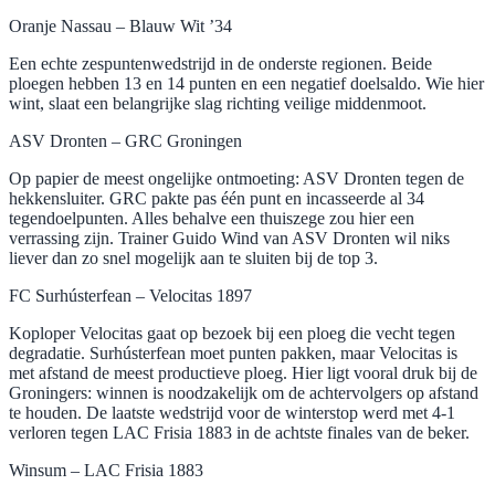
Oranje Nassau – Blauw Wit ’34
Een echte zespuntenwedstrijd in de onderste regionen. Beide
ploegen hebben 13 en 14 punten en een negatief doelsaldo. Wie hier
wint, slaat een belangrijke slag richting veilige middenmoot.
ASV Dronten – GRC Groningen
Op papier de meest ongelijke ontmoeting: ASV Dronten tegen de
hekkensluiter. GRC pakte pas één punt en incasseerde al 34
tegendoelpunten. Alles behalve een thuiszege zou hier een
verrassing zijn. Trainer Guido Wind van ASV Dronten wil niks
liever dan zo snel mogelijk aan te sluiten bij de top 3.
FC Surhústerfean – Velocitas 1897
Koploper Velocitas gaat op bezoek bij een ploeg die vecht tegen
degradatie. Surhústerfean moet punten pakken, maar Velocitas is
met afstand de meest productieve ploeg. Hier ligt vooral druk bij de
Groningers: winnen is noodzakelijk om de achtervolgers op afstand
te houden. De laatste wedstrijd voor de winterstop werd met 4-1
verloren tegen LAC Frisia 1883 in de achtste finales van de beker.
Winsum – LAC Frisia 1883