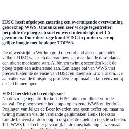
HJSC heeft afgelopen zaterdag een overtuigende overwinning
geboekt op WWS. Ondanks een zeer vroege tegentreffer
herpakte de ploeg zich snel en werd uiteindelijk met 1-5
gewonnen. Door deze zege komt HJSC in punten weer op
gelijke hoogte met koploper TOP’63.
De uitwedstrijd in Wirdum gold op voorhand als een potentiële
valkuil. HJSC was zich daarvan bewust, maar kende desondanks
een uiterst moeizame start. Al binnen twintig seconden keek de
ploeg tegen een achterstand aan. Een lange bal van WWS viel
precies tussen de defensie van HJSC en doelman Erro Hofstra. De
aanvaller van de thuisploeg profiteerde optimaal en kon eenvoudig
de 1-0 binnenlopen.
HJSC hersteld zich redelijk snel
Na de vroege tegentreffer koos HJSC uiteraard direct voor de
aanval. De ploeg voerde het tempo op en zette WWS onder druk.
Pogingen van Jelger de Boer leverden nog geen treffer op, maar na
twintig minuten viel de verdiende gelijkmaker. Henk Hoekstra
rondde beheerst af door oog in oog met de doelman raak te schieten:
1-1. WWS bleef echter gevaarlijk in de omschakeling. Tweemaal