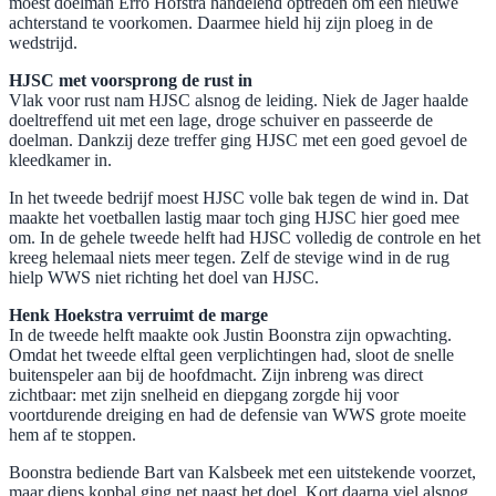
moest doelman Erro Hofstra handelend optreden om een nieuwe
achterstand te voorkomen. Daarmee hield hij zijn ploeg in de
wedstrijd.
HJSC met voorsprong de rust in
Vlak voor rust nam HJSC alsnog de leiding. Niek de Jager haalde
doeltreffend uit met een lage, droge schuiver en passeerde de
doelman. Dankzij deze treffer ging HJSC met een goed gevoel de
kleedkamer in.
In het tweede bedrijf moest HJSC volle bak tegen de wind in. Dat
maakte het voetballen lastig maar toch ging HJSC hier goed mee
om. In de gehele tweede helft had HJSC volledig de controle en het
kreeg helemaal niets meer tegen. Zelf de stevige wind in de rug
hielp WWS niet richting het doel van HJSC.
Henk Hoekstra verruimt de marge
In de tweede helft maakte ook Justin Boonstra zijn opwachting.
Omdat het tweede elftal geen verplichtingen had, sloot de snelle
buitenspeler aan bij de hoofdmacht. Zijn inbreng was direct
zichtbaar: met zijn snelheid en diepgang zorgde hij voor
voortdurende dreiging en had de defensie van WWS grote moeite
hem af te stoppen.
Boonstra bediende Bart van Kalsbeek met een uitstekende voorzet,
maar diens kopbal ging net naast het doel. Kort daarna viel alsnog