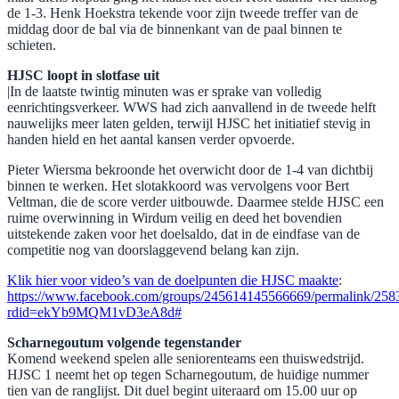
de 1-3. Henk Hoekstra tekende voor zijn tweede treffer van de
middag door de bal via de binnenkant van de paal binnen te
schieten.
HJSC loopt in slotfase uit
|In de laatste twintig minuten was er sprake van volledig
eenrichtingsverkeer. WWS had zich aanvallend in de tweede helft
nauwelijks meer laten gelden, terwijl HJSC het initiatief stevig in
handen hield en het aantal kansen verder opvoerde.
Pieter Wiersma bekroonde het overwicht door de 1-4 van dichtbij
binnen te werken. Het slotakkoord was vervolgens voor Bert
Veltman, die de score verder uitbouwde. Daarmee stelde HJSC een
ruime overwinning in Wirdum veilig en deed het bovendien
uitstekende zaken voor het doelsaldo, dat in de eindfase van de
competitie nog van doorslaggevend belang kan zijn.
Klik hier voor video’s van de doelpunten die HJSC maakte
:
https://www.facebook.com/groups/245614145566669/permalink/25
rdid=ekYb9MQM1vD3eA8d#
Scharnegoutum volgende tegenstander
Komend weekend spelen alle seniorenteams een thuiswedstrijd.
HJSC 1 neemt het op tegen Scharnegoutum, de huidige nummer
tien van de ranglijst. Dit duel begint uiteraard om 15.00 uur op