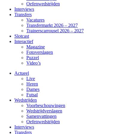
Oefenwedstrijden
Interviews
Transfers
Vacatures
Transfermarkt 2026 – 2027
Trainerscarrousel 2026 – 2027
Slotcast
Interactief
Magazine
Fotoverslagen
Puzzel
Video’s
Actueel
Live
Heren
Dames
Futsal
Wedstrijden
Voorbeschouwingen
Wedstrijdverslagen
Samenvattingen
Oefenwedstrijden
Interviews
Transfers