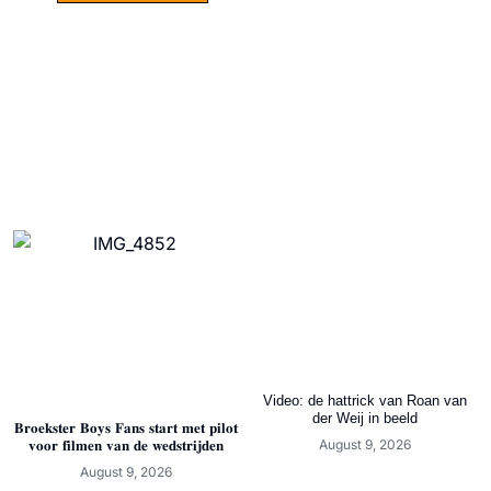
Video: de hattrick van Roan van
der Weij in beeld
𝐁𝐫𝐨𝐞𝐤𝐬𝐭𝐞𝐫 𝐁𝐨𝐲𝐬 𝐅𝐚𝐧𝐬 𝐬𝐭𝐚𝐫𝐭 𝐦𝐞𝐭 𝐩𝐢𝐥𝐨𝐭
August 9, 2026
𝐯𝐨𝐨𝐫 𝐟𝐢𝐥𝐦𝐞𝐧 𝐯𝐚𝐧 𝐝𝐞 𝐰𝐞𝐝𝐬𝐭𝐫𝐢𝐣𝐝𝐞𝐧
August 9, 2026