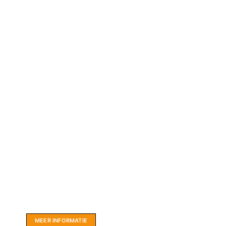
Website sponsor:
LIMBO International: WordPress specialisten uit
hartje Friesland.
MEER INFORMATIE