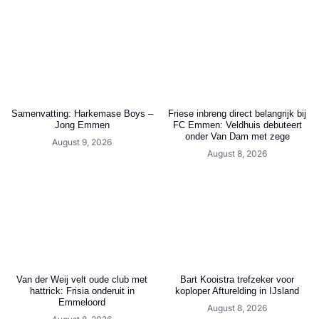
Samenvatting: Harkemase Boys –
Friese inbreng direct belangrijk bij
Jong Emmen
FC Emmen: Veldhuis debuteert
onder Van Dam met zege
August 9, 2026
August 8, 2026
Van der Weij velt oude club met
Bart Kooistra trefzeker voor
hattrick: Frisia onderuit in
koploper Afturelding in IJsland
Emmeloord
August 8, 2026