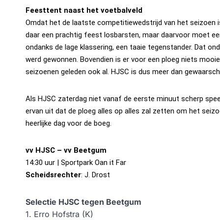
Feesttent naast het voetbalveld
Omdat het de laatste competitiewedstrijd van het seizoen is
daar een prachtig feest losbarsten, maar daarvoor moet ee
ondanks de lage klassering, een taaie tegenstander. Dat o
werd gewonnen. Bovendien is er voor een ploeg niets mooie
seizoenen geleden ook al. HJSC is dus meer dan gewaarsc
Als HJSC zaterdag niet vanaf de eerste minuut scherp spe
ervan uit dat de ploeg alles op alles zal zetten om het seiz
heerlijke dag voor de boeg.
vv HJSC – vv Beetgum
14:30 uur | Sportpark Oan it Far
Scheidsrechter
: J. Drost
Selectie HJSC tegen Beetgum
1. Erro Hofstra (K)