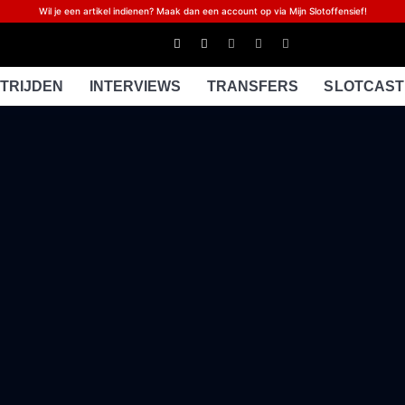
Wil je een artikel indienen? Maak dan een account op via Mijn Slotoffensief!
TRIJDEN
INTERVIEWS
TRANSFERS
SLOTCAST