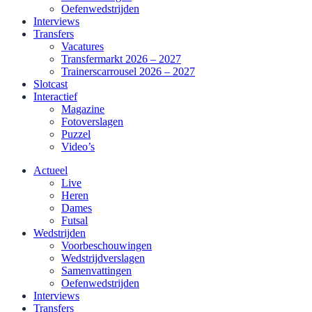
Oefenwedstrijden
Interviews
Transfers
Vacatures
Transfermarkt 2026 – 2027
Trainerscarrousel 2026 – 2027
Slotcast
Interactief
Magazine
Fotoverslagen
Puzzel
Video’s
Actueel
Live
Heren
Dames
Futsal
Wedstrijden
Voorbeschouwingen
Wedstrijdverslagen
Samenvattingen
Oefenwedstrijden
Interviews
Transfers