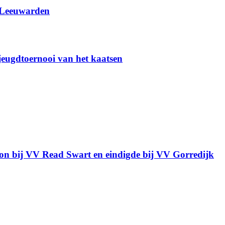
 Leeuwarden
 jeugdtoernooi van het kaatsen
gon bij VV Read Swart en eindigde bij VV Gorredijk