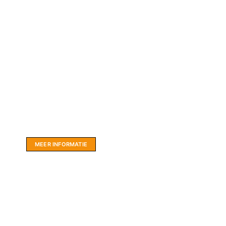
Website sponsor:
LIMBO International: WordPress specialisten uit
hartje Friesland.
MEER INFORMATIE