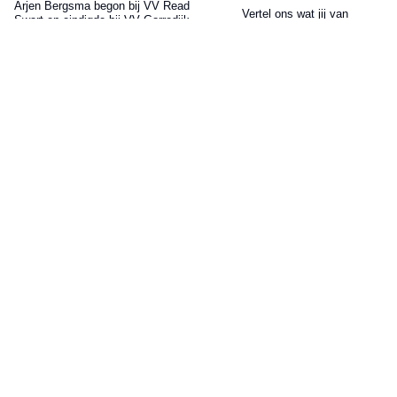
Arjen Bergsma begon bij VV Read
Vertel ons wat jij van
Swart en eindigde bij VV Gorredijk
Slotoffensief.nl vindt
August 5, 2026
August 5, 2026
LVV Friesland verrast opnieuw met
Opvallend transfernieuws rond
ervaren aanwinst die op meerdere
Friese doelman
posities uit de voeten kan
August 5, 2026
August 5, 2026