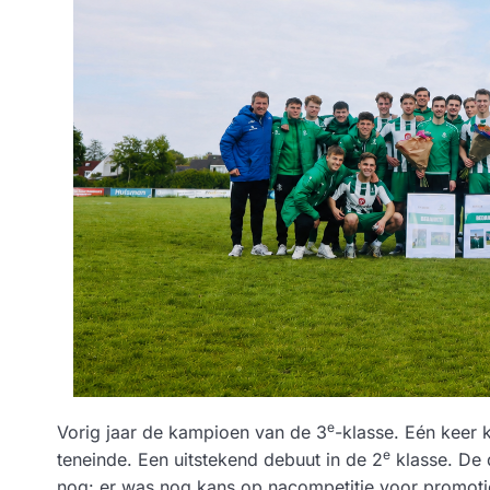
e
Vorig jaar de kampioen van de 3
-klasse. Eén keer 
e
teneinde. Een uitstekend debuut in de 2
klasse. De 
nog: er was nog kans op nacompetitie voor promot