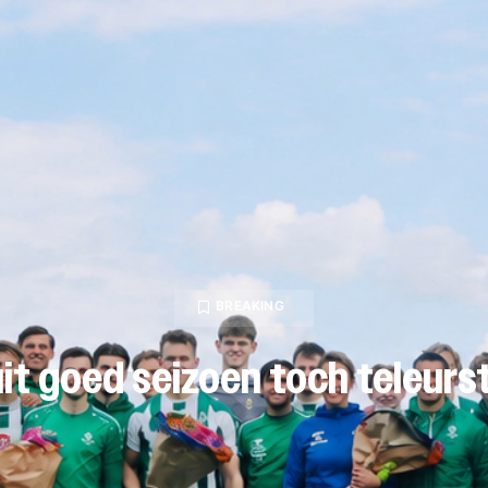
BREAKING
uit goed seizoen toch teleurst