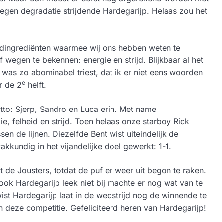
tegen degradatie strijdende Hardegarijp. Helaas zou het
fdingrediënten waarmee wij ons hebben weten te
wegen te bekennen: energie en strijd. Blijkbaar al het
 was zo abominabel triest, dat ik er niet eens woorden
e
r de 2
helft.
utto: Sjerp, Sandro en Luca erin. Met name
, felheid en strijd. Toen helaas onze starboy Rick
 de lijnen. Diezelfde Bent wist uiteindelijk de
kkundig in het vijandelijke doel gewerkt: 1-1.
 de Jousters, totdat de puf er weer uit begon te raken.
ok Hardegarijp leek niet bij machte er nog wat van te
wist Hardegarijp laat in de wedstrijd nog de winnende te
 deze competitie. Gefeliciteerd heren van Hardegarijp!