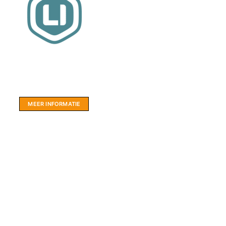
Website sponsor:
LIMBO International: WordPress specialisten uit
hartje Friesland.
MEER INFORMATIE