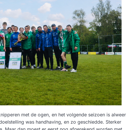
knipperen met de ogen, en het volgende seizoen is alweer
doelstelling was handhaving, en zo geschiedde. Sterker
ie. Maar dan moest er eerst nog afgerekend worden met