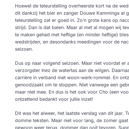
Hoewel de teleurstelling overheerste kort na de wed
dit dankzij het bier en zanger Douwe Kamminga al g
teleurstelling zat er goed in. Zo’n grote kans op nac
strijd. Dan is dat balen. Maar al met al mogen wij t
te maken gehad met heftige (en minder heftige) bles
wedstrijden, en desondanks meedingen voor de naco
seizoen.
Dus op naar volgend seizoen. Maar niet voordat er 
verzorgster Inez de watertas aan de wilgen. Daarnaa
carrière in verband met woon-werk-rommel. En ontze
genoodzaakt om te stoppen. Niet vanwege een gebr
maar niet mee. En dus is het ook voor Cho (een voo
ontzettend bedankt voor jullie inzet!
Dit was het alweer, het laatste verslag van dit jaar. T
domme teksten. Maar niet voor lang, de zomer gaat ne
gewoon weer terug, dommer dan ooit tevoren. Suppo