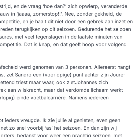
strijd, en de vraag ‘hoe dan?’ zich opwierp, veranderde
auw in ‘jaaaa, zomerstop!!’. Nee, zonder gekheid, de
ompetitie, en je haalt dit niet door een gebrek aan inzet en
evreden terugkijken op dit seizoen. Gedurende het seizoen
sures, met veel tegenslagen in de laatste minuten van
mpetitie. Dat is knap, en dat geeft hoop voor volgend
afscheid werd genomen van 3 personen. Allereerst hangt
st zet Sandro een (voorlopige) punt achter zijn Joure-
ttend triest maar waar, ook zietJohannes zich
ek aan wilskracht, maar dat verdomde lichaam werkt
rlopig) einde voetbalcarrière. Namens iedereen
ot ieders vreugde. Ik zie jullie al genieten, even geen
t zo snel voorbij ‘as’ het seizoen. En dan zijn wij
rters, bedankt voor weer een prachtig seizoen, met