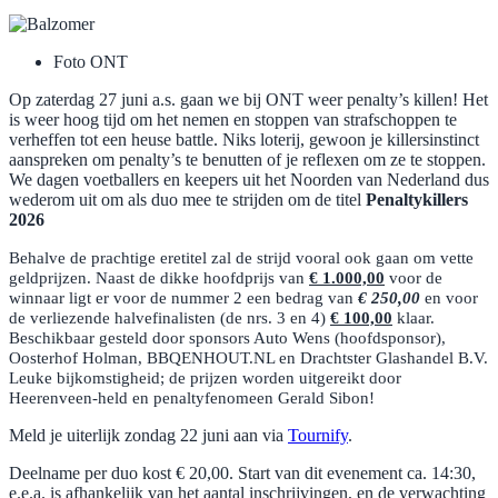
Foto ONT
Op zaterdag 27 juni a.s. gaan we bij ONT weer penalty’s killen! Het
is weer hoog tijd om het nemen en stoppen van strafschoppen te
verheffen tot een heuse battle. Niks loterij, gewoon je killersinstinct
aanspreken om penalty’s te benutten of je reflexen om ze te stoppen.
We dagen voetballers en keepers uit het Noorden van Nederland dus
wederom uit om als duo mee te strijden om de titel
Penaltykillers
2026
Behalve de prachtige eretitel zal de strijd vooral ook gaan om vette
geldprijzen. Naast de dikke hoofdprijs van
€ 1.000,00
voor de
winnaar ligt er voor de nummer 2 een bedrag van
€ 250,00
en voor
de verliezende halvefinalisten (de nrs. 3 en 4)
€ 100,00
klaar.
Beschikbaar gesteld door sponsors Auto Wens (hoofdsponsor),
Oosterhof Holman, BBQENHOUT.NL en Drachtster Glashandel B.V.
Leuke bijkomstigheid; de prijzen worden uitgereikt door
Heerenveen-held en penaltyfenomeen Gerald Sibon!
Meld je uiterlijk zondag 22 juni aan via
Tournify
.
Deelname per duo kost € 20,00. Start van dit evenement ca. 14:30,
e.e.a. is afhankelijk van het aantal inschrijvingen, en de verwachting