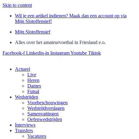
Skip to content
Wil je een artikel indienen? Maak dan een account op via
Mijn Slotoffensief!
Mijn Slotoffensief
Alles over het amateurvoetbal in Friesland e.o.
Facebook-f
Linkedin-in
Instagram
Youtube
Tiktok
Actueel
Live
Heren
Dames
Futsal
Wedstrijden
Voorbeschouwingen
Wedstrijdverslagen
Samenvattingen
Oefenwedstrijden
Interviews
Transfers
Vacatures