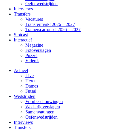
Oefenwedstrijden
Interviews
Transfers
Vacatures
Transfermarkt 2026 – 2027
Trainerscarrousel 2026 – 2027
Slotcast
Interactief
Magazine
Fotoverslagen
Puzzel
Video’s
Actueel
Live
Heren
Dames
Futsal
Wedstrijden
Voorbeschouwingen
Wedstrijdverslagen
Samenvattingen
Oefenwedstrijden
Interviews
Transfers