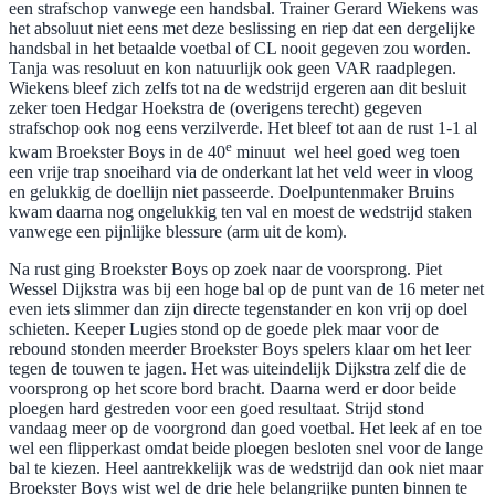
een strafschop vanwege een handsbal. Trainer Gerard Wiekens was
het absoluut niet eens met deze beslissing en riep dat een dergelijke
handsbal in het betaalde voetbal of CL nooit gegeven zou worden.
Tanja was resoluut en kon natuurlijk ook geen VAR raadplegen.
Wiekens bleef zich zelfs tot na de wedstrijd ergeren aan dit besluit
zeker toen Hedgar Hoekstra de (overigens terecht) gegeven
strafschop ook nog eens verzilverde. Het bleef tot aan de rust 1-1 al
e
kwam Broekster Boys in de 40
minuut
wel heel goed weg toen
een vrije trap snoeihard via de onderkant lat het veld weer in vloog
en gelukkig de doellijn niet passeerde. Doelpuntenmaker Bruins
kwam daarna nog ongelukkig ten val en moest de wedstrijd staken
vanwege een pijnlijke blessure (arm uit de kom).
Na rust ging Broekster Boys op zoek naar de voorsprong. Piet
Wessel Dijkstra was bij een hoge bal op de punt van de 16 meter net
even iets slimmer dan zijn directe tegenstander en kon vrij op doel
schieten. Keeper Lugies stond op de goede plek maar voor de
rebound stonden meerder Broekster Boys spelers klaar om het leer
tegen de touwen te jagen. Het was uiteindelijk Dijkstra zelf die de
voorsprong op het score bord bracht. Daarna werd er door beide
ploegen hard gestreden voor een goed resultaat. Strijd stond
vandaag meer op de voorgrond dan goed voetbal. Het leek af en toe
wel een flipperkast omdat beide ploegen besloten snel voor de lange
bal te kiezen. Heel aantrekkelijk was de wedstrijd dan ook niet maar
Broekster Boys wist wel de drie hele belangrijke punten binnen te