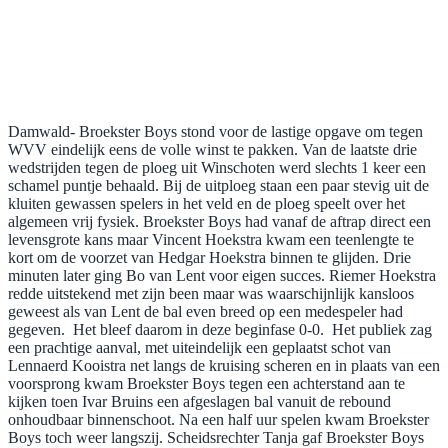
Damwald- Broekster Boys stond voor de lastige opgave om tegen
WVV eindelijk eens de volle winst te pakken. Van de laatste drie
wedstrijden tegen de ploeg uit Winschoten werd slechts 1 keer een
schamel puntje behaald. Bij de uitploeg staan een paar stevig uit de
kluiten gewassen spelers in het veld en de ploeg speelt over het
algemeen vrij fysiek. Broekster Boys had vanaf de aftrap direct een
levensgrote kans maar Vincent Hoekstra kwam een teenlengte te
kort om de voorzet van Hedgar Hoekstra binnen te glijden. Drie
minuten later ging Bo van Lent voor eigen succes. Riemer Hoekstra
redde uitstekend met zijn been maar was waarschijnlijk kansloos
geweest als van Lent de bal even breed op een medespeler had
gegeven.
Het bleef daarom in deze beginfase 0-0.
Het publiek zag
een prachtige aanval, met uiteindelijk een geplaatst schot van
Lennaerd Kooistra net langs de kruising scheren en in plaats van een
voorsprong kwam Broekster Boys tegen een achterstand aan te
kijken toen Ivar Bruins een afgeslagen bal vanuit de rebound
onhoudbaar binnenschoot. Na een half uur spelen kwam Broekster
Boys toch weer langszij. Scheidsrechter Tanja gaf Broekster Boys