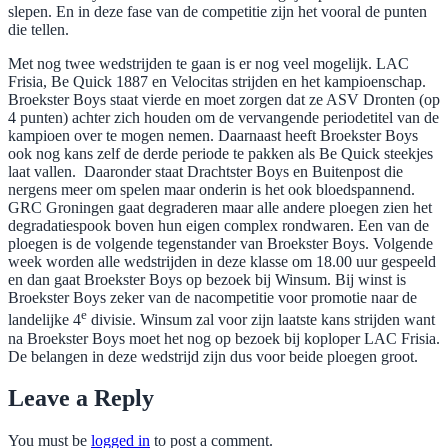
slepen. En in deze fase van de competitie zijn het vooral de punten
die tellen.
Met nog twee wedstrijden te gaan is er nog veel mogelijk. LAC
Frisia, Be Quick 1887 en Velocitas strijden en het kampioenschap.
Broekster Boys staat vierde en moet zorgen dat ze ASV Dronten (op
4 punten) achter zich houden om de vervangende periodetitel van de
kampioen over te mogen nemen. Daarnaast heeft Broekster Boys
ook nog kans zelf de derde periode te pakken als Be Quick steekjes
laat vallen.
Daaronder staat Drachtster Boys en Buitenpost die
nergens meer om spelen maar onderin is het ook bloedspannend.
GRC Groningen gaat degraderen maar alle andere ploegen zien het
degradatiespook boven hun eigen complex rondwaren. Een van de
ploegen is de volgende tegenstander van Broekster Boys. Volgende
week worden alle wedstrijden in deze klasse om 18.00 uur gespeeld
en dan gaat Broekster Boys op bezoek bij Winsum. Bij winst is
Broekster Boys zeker van de nacompetitie voor promotie naar de
e
landelijke 4
divisie. Winsum zal voor zijn laatste kans strijden want
na Broekster Boys moet het nog op bezoek bij koploper LAC Frisia.
De belangen in deze wedstrijd zijn dus voor beide ploegen groot.
Leave a Reply
You must be
logged in
to post a comment.