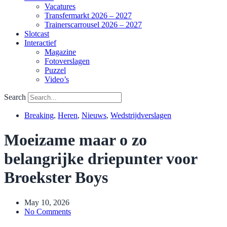
Vacatures
Transfermarkt 2026 – 2027
Trainerscarrousel 2026 – 2027
Slotcast
Interactief
Magazine
Fotoverslagen
Puzzel
Video’s
Search
Breaking
,
Heren
,
Nieuws
,
Wedstrijdverslagen
Moeizame maar o zo
belangrijke driepunter voor
Broekster Boys
May 10, 2026
No Comments