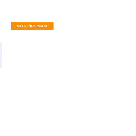
Website sponsor:
LIMBO International: WordPress specialisten uit
hartje Friesland.
MEER INFORMATIE