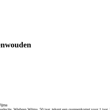
eenwouden
Wijma
selectie. Wiebren Wijma, 50 jaar, tekent een overeenkomst voor 1 jaa