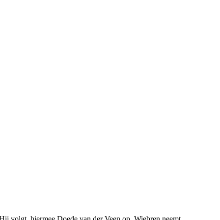
r. Hij volgt hiermee Doede van der Veen op. Wiebren neemt