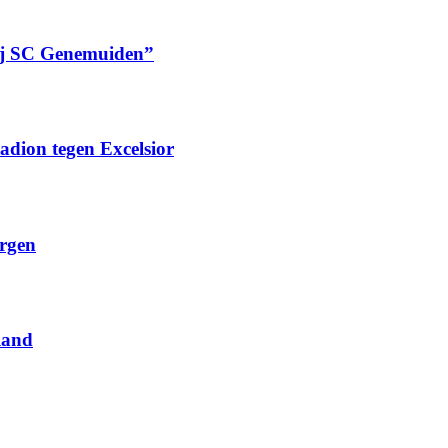
bij SC Genemuiden”
tadion tegen Excelsior
orgen
oland