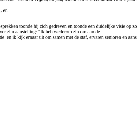
n, en
prekken toonde hij zich gedreven en toonde een duidelijke visie op zow
ver zijn aanstelling: “Ik heb wederom zin om aan de
tie en ik kijk ernaar uit om samen met de staf, ervaren senioren en aa