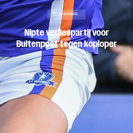
BREAKING
Nipte verliespartij voor
Buitenpost tegen koploper