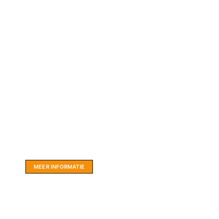
Website sponsor:
LIMBO International: WordPress specialisten uit
hartje Friesland.
MEER INFORMATIE