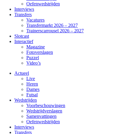
Oefenwedstrijden
Interviews
Transfers
Vacatures
Transfermarkt 2026 – 2027
Trainerscarrousel 2026 – 2027
Slotcast
Interactief
Magazine
Fotoverslagen
Puzzel
Video’s
Actueel
Live
Heren
Dames
Futsal
Wedstrijden
Voorbeschouwingen
Wedstrijdverslagen
Samenvattingen
Oefenwedstrijden
Interviews
Transfers