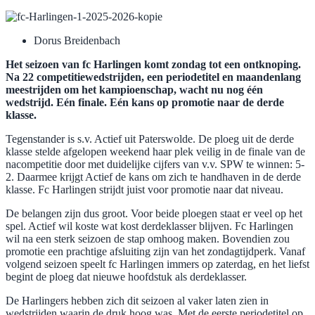
Dorus Breidenbach
Het seizoen van fc Harlingen komt zondag tot een ontknoping.
Na 22 competitiewedstrijden, een periodetitel en maandenlang
meestrijden om het kampioenschap, wacht nu nog één
wedstrijd. Eén finale. Eén kans op promotie naar de derde
klasse.
Tegenstander is s.v. Actief uit Paterswolde. De ploeg uit de derde
klasse stelde afgelopen weekend haar plek veilig in de finale van de
nacompetitie door met duidelijke cijfers van v.v. SPW te winnen: 5-
2. Daarmee krijgt Actief de kans om zich te handhaven in de derde
klasse. Fc Harlingen strijdt juist voor promotie naar dat niveau.
De belangen zijn dus groot. Voor beide ploegen staat er veel op het
spel. Actief wil koste wat kost derdeklasser blijven. Fc Harlingen
wil na een sterk seizoen de stap omhoog maken. Bovendien zou
promotie een prachtige afsluiting zijn van het zondagtijdperk. Vanaf
volgend seizoen speelt fc Harlingen immers op zaterdag, en het liefst
begint de ploeg dat nieuwe hoofdstuk als derdeklasser.
De Harlingers hebben zich dit seizoen al vaker laten zien in
wedstrijden waarin de druk hoog was. Met de eerste periodetitel op