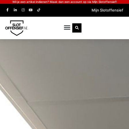
Wil je een artikel indienen? Maak dan een account op via Mijn Slotoffensief!
Mijn Slotoffensief