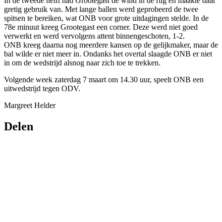
In de tweede helft had Grootegast de wind in de rug en maakte daar
gretig gebruik van. Met lange ballen werd geprobeerd de twee
spitsen te bereiken, wat ONB voor grote uitdagingen stelde. In de
78e minuut kreeg Grootegast een corner. Deze werd niet goed
verwerkt en werd vervolgens attent binnengeschoten, 1-2.
ONB kreeg daarna nog meerdere kansen op de gelijkmaker, maar de
bal wilde er niet meer in. Ondanks het overtal slaagde ONB er niet
in om de wedstrijd alsnog naar zich toe te trekken.
Volgende week zaterdag 7 maart om 14.30 uur, speelt ONB een
uitwedstrijd tegen ODV.
Margreet Helder
Delen