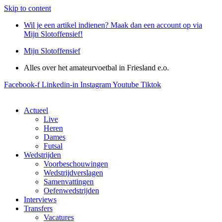
Skip to content
Wil je een artikel indienen? Maak dan een account op via
Mijn Slotoffensief!
Mijn Slotoffensief
Alles over het amateurvoetbal in Friesland e.o.
Facebook-f
Linkedin-in
Instagram
Youtube
Tiktok
Actueel
Live
Heren
Dames
Futsal
Wedstrijden
Voorbeschouwingen
Wedstrijdverslagen
Samenvattingen
Oefenwedstrijden
Interviews
Transfers
Vacatures