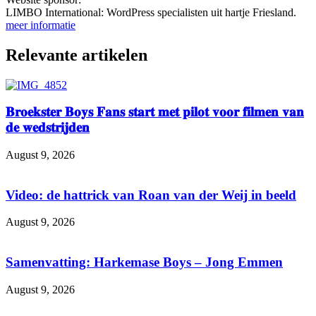
LIMBO International: WordPress specialisten uit hartje Friesland.
meer informatie
Relevante artikelen
𝐁𝐫𝐨𝐞𝐤𝐬𝐭𝐞𝐫 𝐁𝐨𝐲𝐬 𝐅𝐚𝐧𝐬 𝐬𝐭𝐚𝐫𝐭 𝐦𝐞𝐭 𝐩𝐢𝐥𝐨𝐭 𝐯𝐨𝐨𝐫 𝐟𝐢𝐥𝐦𝐞𝐧 𝐯𝐚𝐧
𝐝𝐞 𝐰𝐞𝐝𝐬𝐭𝐫𝐢𝐣𝐝𝐞𝐧
August 9, 2026
Video: de hattrick van Roan van der Weij in beeld
August 9, 2026
Samenvatting: Harkemase Boys – Jong Emmen
August 9, 2026