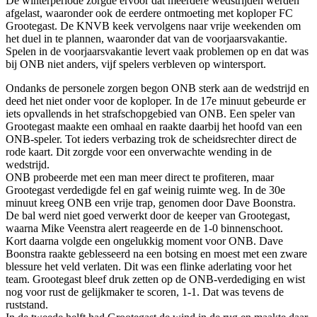
De winterperiode zorgde ervoor dat meerdere wedstrijden werden
afgelast, waaronder ook de eerdere ontmoeting met koploper FC
Grootegast. De KNVB keek vervolgens naar vrije weekenden om
het duel in te plannen, waaronder dat van de voorjaarsvakantie.
Spelen in de voorjaarsvakantie levert vaak problemen op en dat was
bij ONB niet anders, vijf spelers verbleven op wintersport.
Ondanks de personele zorgen begon ONB sterk aan de wedstrijd en
deed het niet onder voor de koploper. In de 17e minuut gebeurde er
iets opvallends in het strafschopgebied van ONB. Een speler van
Grootegast maakte een omhaal en raakte daarbij het hoofd van een
ONB-speler. Tot ieders verbazing trok de scheidsrechter direct de
rode kaart. Dit zorgde voor een onverwachte wending in de
wedstrijd.
ONB probeerde met een man meer direct te profiteren, maar
Grootegast verdedigde fel en gaf weinig ruimte weg. In de 30e
minuut kreeg ONB een vrije trap, genomen door Dave Boonstra.
De bal werd niet goed verwerkt door de keeper van Grootegast,
waarna Mike Veenstra alert reageerde en de 1-0 binnenschoot.
Kort daarna volgde een ongelukkig moment voor ONB. Dave
Boonstra raakte geblesseerd na een botsing en moest met een zware
blessure het veld verlaten. Dit was een flinke aderlating voor het
team. Grootegast bleef druk zetten op de ONB-verdediging en wist
nog voor rust de gelijkmaker te scoren, 1-1. Dat was tevens de
ruststand.