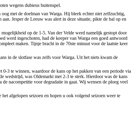
loten wegens dubieus buitenspel.
 oog met de doelman van Warga. Hij bleek echter niet zelfzuchtig,
an. Jesper de Leeuw was alert in deze situatie, pikte de bal op en
en mogelijkheid op de 1-5. Van der Velde werd namelijk gestopt door
p goed werd ingeschoten, had de keeper van Warga een goed antwoord
compleet maken. Tijnje bracht in de 70ste minuut voor de laatste keer
kans in de slotfase was zelfs voor Warga. Uit het niets kwam de
et 0-3 te winnen, waardoor de kans op het pakken van een periode via
de wedstrijd, was Oldemarkt met 2-3 te sterk. Hierdoor was de kans
 de nacompetitie voor degradatie in gaat. Wij wensen de ploeg veel
de het afgelopen seizoen en hopen u ook volgend seizoen weer te