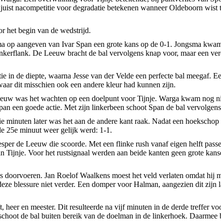
juist nacompetitie voor degradatie betekenen wanneer Oldeboorn wist 
or het begin van de wedstrijd.
ma op aangeven van Ivar Span een grote kans op de 0-1. Jongsma kwam e
linkerflank. De Leeuw bracht de bal vervolgens knap voor, maar een ve
ie in de diepte, waarna Jesse van der Velde een perfecte bal meegaf.
 waar dit misschien ook een andere kleur had kunnen zijn.
w was het wachten op een doelpunt voor Tijnje. Warga kwam nog niet e
an een goede actie. Met zijn linkerbeen schoot Span de bal vervolgens 
 drie minuten later was het aan de andere kant raak. Nadat een hoeksch
e 25e minuut weer gelijk werd: 1-1.
Jesper de Leeuw die scoorde. Met een flinke rush vanaf eigen helft pas
n Tijnje. Voor het rustsignaal werden aan beide kanten geen grote kan
ls doorvoeren. Jan Roelof Waalkens moest het veld verlaten omdat hi
 deze blessure niet verder. Een domper voor Halman, aangezien dit zijn
t, heer en meester. Dit resulteerde na vijf minuten in de derde treffer 
 schoot de bal buiten bereik van de doelman in de linkerhoek. Daarmee b