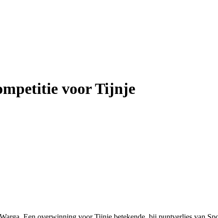
petitie voor Tijnje
gen Warga. Een overwinning voor Tijnje betekende, bij puntverlies van