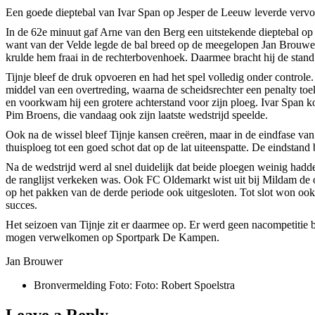
Een goede dieptebal van Ivar Span op Jesper de Leeuw leverde vervo
In de 62e minuut gaf Arne van den Berg een uitstekende dieptebal op
want van der Velde legde de bal breed op de meegelopen Jan Brouwer. 
krulde hem fraai in de rechterbovenhoek. Daarmee bracht hij de stand
Tijnje bleef de druk opvoeren en had het spel volledig onder controle
middel van een overtreding, waarna de scheidsrechter een penalty to
en voorkwam hij een grotere achterstand voor zijn ploeg. Ivar Span kon
Pim Broens, die vandaag ook zijn laatste wedstrijd speelde.
Ook na de wissel bleef Tijnje kansen creëren, maar in de eindfase van
thuisploeg tot een goed schot dat op de lat uiteenspatte. De eindstand 
Na de wedstrijd werd al snel duidelijk dat beide ploegen weinig had
de ranglijst verkeken was. Ook FC Oldemarkt wist uit bij Mildam de 
op het pakken van de derde periode ook uitgesloten. Tot slot won oo
succes.
Het seizoen van Tijnje zit er daarmee op. Er werd geen nacompetitie 
mogen verwelkomen op Sportpark De Kampen.
Jan Brouwer
Bronvermelding Foto:
Foto: Robert Spoelstra
Leave a Reply