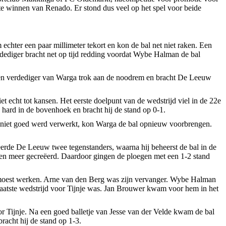
te winnen van Renado. Er stond dus veel op het spel voor beide
chter een paar millimeter tekort en kon de bal net niet raken. Een
rdediger bracht net op tijd redding voordat Wybe Halman de bal
 Een verdediger van Warga trok aan de noodrem en bracht De Leeuw
cht tot kansen. Het eerste doelpunt van de wedstrijd viel in de 22e
hard in de bovenhoek en bracht hij de stand op 0-1.
op niet goed werd verwerkt, kon Warga de bal opnieuw voorbrengen.
seerde De Leeuw twee tegenstanders, waarna hij beheerst de bal in de
sen meer gecreëerd. Daardoor gingen de ploegen met een 1-2 stand
j moest werken. Arne van den Berg was zijn vervanger. Wybe Halman
 laatste wedstrijd voor Tijnje was. Jan Brouwer kwam voor hem in het
voor Tijnje. Na een goed balletje van Jesse van der Velde kwam de bal
racht hij de stand op 1-3.