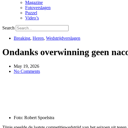
Magazine
Fotoverslagen
Puzzel
Video’s
Search
Breaking
,
Heren
,
Wedstrijdverslagen
Ondanks overwinning geen nacom
May 19, 2026
No Comments
Foto: Robert Spoelstra
Tijnje speelde de laatste competitiewedstrijd van het seizoen uit te