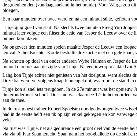
de groenhemden (vandaag spelend in het oranje). Voor Warga zou dit 
ploegen.
Een paar minuten over twee werd er, na een minuut stilte, gefloten vo
Tijnje ging goed van start. Na slechts twee minuten kreeg Yuri Jongs
minuut later volgde een flitsende actie van Jesper de Leeuw over de 
binnen kon tikken.
Na ongeveer tien minuten spelen maakte Jesper de Leeuw een loopact
ten val. Scheidsrechter Koole bestrafte deze actie met een gele kaart,
Na schoten op doel van onder anderen Wybe Halman en Jesper de Leeu
minuut dan ook aan de zijde van Tijnje. Na een inworp maakte Ivar Sp
Lang kon Tijnje echter niet genieten van het doelpunt, want slechts
Deze bal werd vervolgens knap binnengekopt, waardoor de stand in d
Tijnje kon al snel iets terugdoen. In de 27e minuut was het opnieuw 
linkeronderhoek schoof. De stand was daarmee 1-2 in het voordeel va
aan de thee.
In de rust moest trainer Robert Spoelstra noodgedwongen twee wisse
had in de eerste helft een tik op zijn enkel gekregen en kon vanwege
veld.
Na rust was Tijnje, net als gedurende een groot deel van de eerste helf
via via bij Ivar Span terecht. Span nam het boogballetje op de slof en