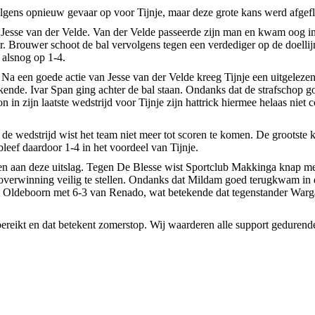
lgens opnieuw gevaar op voor Tijnje, maar deze grote kans werd afgef
 Jesse van der Velde. Van der Velde passeerde zijn man en kwam oog in
Brouwer schoot de bal vervolgens tegen een verdediger op de doellijn a
 alsnog op 1-4.
. Na een goede actie van Jesse van der Velde kreeg Tijnje een uitgelez
ekende. Ivar Span ging achter de bal staan. Ondanks dat de strafscho
 in zijn laatste wedstrijd voor Tijnje zijn hattrick hiermee helaas niet 
 de wedstrijd wist het team niet meer tot scoren te komen. De grootste 
bleef daardoor 1-4 in het voordeel van Tijnje.
den aan deze uitslag. Tegen De Blesse wist Sportclub Makkinga knap m
overwinning veilig te stellen. Ondanks dat Mildam goed terugkwam in 
k Oldeboorn met 6-3 van Renado, wat betekende dat tegenstander Warga
bereikt en dat betekent zomerstop. Wij waarderen alle support geduren