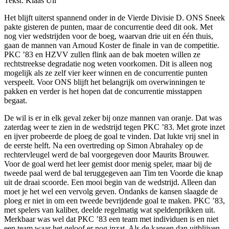
Tekst: Klaas Uil
Het blijft uiterst spannend onder in de Vierde Divisie D. ONS Sneek
pakte gisteren de punten, maar de concurrentie deed dit ook. Met
nog vier wedstrijden voor de boeg, waarvan drie uit en één thuis,
gaan de mannen van Arnoud Koster de finale in van de competitie.
PKC ’83 en HZVV zullen flink aan de bak moeten willen ze
rechtstreekse degradatie nog weten voorkomen. Dit is alleen nog
mogelijk als ze zelf vier keer winnen en de concurrentie punten
verspeelt. Voor ONS blijft het belangrijk om overwinningen te
pakken en verder is het hopen dat de concurrentie misstappen
begaat.
De wil is er in elk geval zeker bij onze mannen van oranje. Dat was
zaterdag weer te zien in de wedstrijd tegen PKC ’83. Met grote inzet
en ijver probeerde de ploeg de goal te vinden. Dat lukte vrij snel in
de eerste helft. Na een overtreding op Simon Abrahaley op de
rechtervleugel werd de bal voorgegeven door Maurits Brouwer.
Voor de goal werd het leer gemist door menig speler, maar bij de
tweede paal werd de bal teruggegeven aan Tim ten Voorde die knap
uit de draai scoorde. Een mooi begin van de wedstrijd. Alleen dan
moet je het wel een vervolg geven. Ondanks de kansen slaagde de
ploeg er niet in om een tweede bevrijdende goal te maken. PKC ’83,
met spelers van kaliber, deelde regelmatig wat speldenprikken uit.
Merkbaar was wel dat PKC ’83 een team met individuen is en niet
een team waar het geloof er nog inzat. Als de kansen dan uitblijven