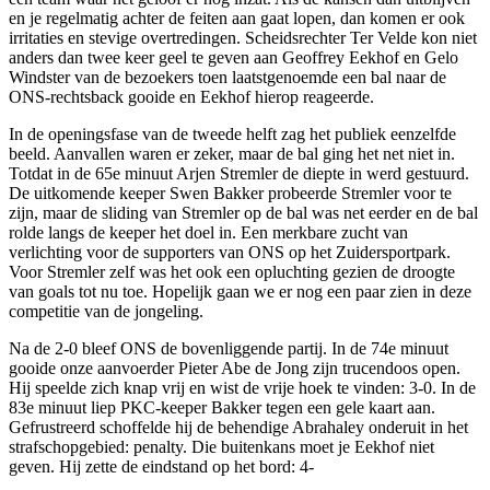
en je regelmatig achter de feiten aan gaat lopen, dan komen er ook
irritaties en stevige overtredingen. Scheidsrechter Ter Velde kon niet
anders dan twee keer geel te geven aan Geoffrey Eekhof en Gelo
Windster van de bezoekers toen laatstgenoemde een bal naar de
ONS-rechtsback gooide en Eekhof hierop reageerde.
In de openingsfase van de tweede helft zag het publiek eenzelfde
beeld. Aanvallen waren er zeker, maar de bal ging het net niet in.
Totdat in de 65e minuut Arjen Stremler de diepte in werd gestuurd.
De uitkomende keeper Swen Bakker probeerde Stremler voor te
zijn, maar de sliding van Stremler op de bal was net eerder en de bal
rolde langs de keeper het doel in. Een merkbare zucht van
verlichting voor de supporters van ONS op het Zuidersportpark.
Voor Stremler zelf was het ook een opluchting gezien de droogte
van goals tot nu toe. Hopelijk gaan we er nog een paar zien in deze
competitie van de jongeling.
Na de 2-0 bleef ONS de bovenliggende partij. In de 74e minuut
gooide onze aanvoerder Pieter Abe de Jong zijn trucendoos open.
Hij speelde zich knap vrij en wist de vrije hoek te vinden: 3-0. In de
83e minuut liep PKC-keeper Bakker tegen een gele kaart aan.
Gefrustreerd schoffelde hij de behendige Abrahaley onderuit in het
strafschopgebied: penalty. Die buitenkans moet je Eekhof niet
geven. Hij zette de eindstand op het bord: 4-