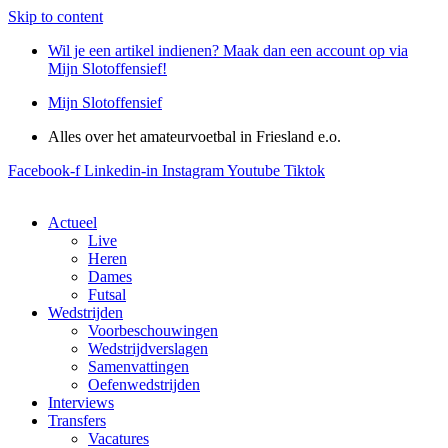
Skip to content
Wil je een artikel indienen? Maak dan een account op via
Mijn Slotoffensief!
Mijn Slotoffensief
Alles over het amateurvoetbal in Friesland e.o.
Facebook-f
Linkedin-in
Instagram
Youtube
Tiktok
Actueel
Live
Heren
Dames
Futsal
Wedstrijden
Voorbeschouwingen
Wedstrijdverslagen
Samenvattingen
Oefenwedstrijden
Interviews
Transfers
Vacatures