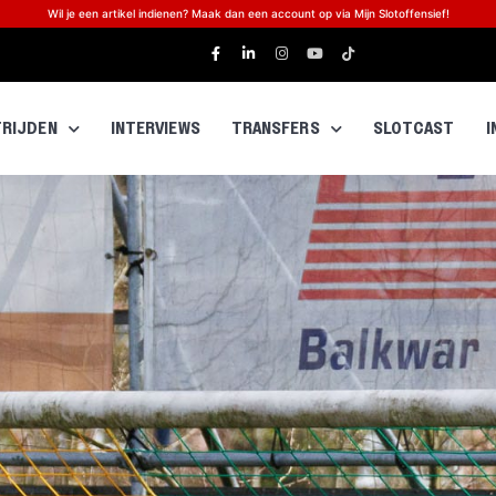
Wil je een artikel indienen? Maak dan een account op via Mijn Slotoffensief!
RIJDEN
INTERVIEWS
TRANSFERS
SLOTCAST
I