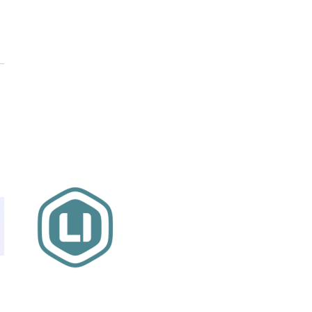
Website sponsor:
LIMBO International: WordPress specialisten uit