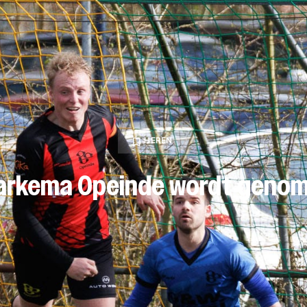
HEREN
arkema Opeinde wordt geno