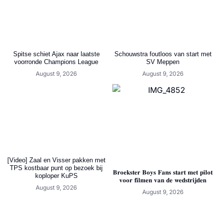
Spitse schiet Ajax naar laatste
Schouwstra foutloos van start met
voorronde Champions League
SV Meppen
August 9, 2026
August 9, 2026
[Video] Zaal en Visser pakken met
TPS kostbaar punt op bezoek bij
𝐁𝐫𝐨𝐞𝐤𝐬𝐭𝐞𝐫 𝐁𝐨𝐲𝐬 𝐅𝐚𝐧𝐬 𝐬𝐭𝐚𝐫𝐭 𝐦𝐞𝐭 𝐩𝐢𝐥𝐨𝐭
koploper KuPS
𝐯𝐨𝐨𝐫 𝐟𝐢𝐥𝐦𝐞𝐧 𝐯𝐚𝐧 𝐝𝐞 𝐰𝐞𝐝𝐬𝐭𝐫𝐢𝐣𝐝𝐞𝐧
August 9, 2026
August 9, 2026