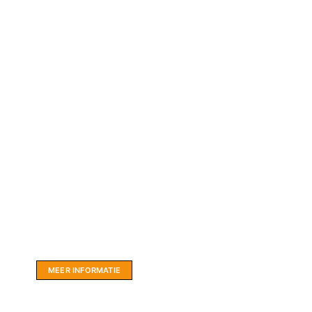
Website sponsor:
LIMBO International: WordPress specialisten uit
hartje Friesland.
MEER INFORMATIE