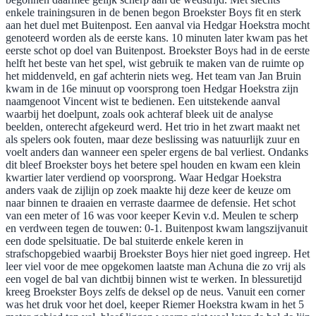
enkele trainingsuren in de benen begon Broekster Boys fit en sterk
aan het duel met Buitenpost. Een aanval via Hedgar Hoekstra mocht
genoteerd worden als de eerste kans. 10 minuten later kwam pas het
eerste schot op doel van Buitenpost. Broekster Boys had in de eerste
helft het beste van het spel, wist gebruik te maken van de ruimte op
het middenveld, en gaf achterin niets weg. Het team van Jan Bruin
kwam in de 16e minuut op voorsprong toen Hedgar Hoekstra zijn
naamgenoot Vincent wist te bedienen. Een uitstekende aanval
waarbij het doelpunt, zoals ook achteraf bleek uit de analyse
beelden, onterecht afgekeurd werd. Het trio in het zwart maakt net
als spelers ook fouten, maar deze beslissing was natuurlijk zuur en
voelt anders dan wanneer een speler ergens de bal verliest. Ondanks
dit bleef Broekster boys het betere spel houden en kwam een klein
kwartier later verdiend op voorsprong. Waar Hedgar Hoekstra
anders vaak de zijlijn op zoek maakte hij deze keer de keuze om
naar binnen te draaien en verraste daarmee de defensie. Het schot
van een meter of 16 was voor keeper Kevin v.d. Meulen te scherp
en verdween tegen de touwen: 0-1. Buitenpost kwam langszijvanuit
een dode spelsituatie. De bal stuiterde enkele keren in
strafschopgebied waarbij Broekster Boys hier niet goed ingreep. Het
leer viel voor de mee opgekomen laatste man Achuna die zo vrij als
een vogel de bal van dichtbij binnen wist te werken. In blessuretijd
kreeg Broekster Boys zelfs de deksel op de neus. Vanuit een corner
was het druk voor het doel, keeper Riemer Hoekstra kwam in het 5