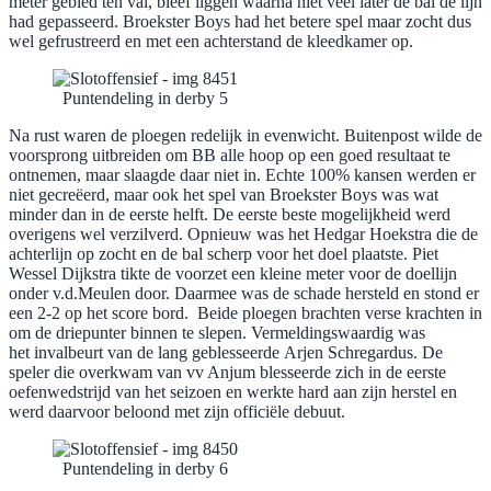
meter gebied ten val, bleef liggen waarna niet veel later de bal de lijn
had gepasseerd. Broekster Boys had het betere spel maar zocht dus
wel gefrustreerd en met een achterstand de kleedkamer op.
Puntendeling in derby 5
Na rust waren de ploegen redelijk in evenwicht. Buitenpost wilde de
voorsprong uitbreiden om BB alle hoop op een goed resultaat te
ontnemen, maar slaagde daar niet in. Echte 100% kansen werden er
niet gecreëerd, maar ook het spel van Broekster Boys was wat
minder dan in de eerste helft. De eerste beste mogelijkheid werd
overigens wel verzilverd. Opnieuw was het Hedgar Hoekstra die de
achterlijn op zocht en de bal scherp voor het doel plaatste. Piet
Wessel Dijkstra tikte de voorzet een kleine meter voor de doellijn
onder v.d.Meulen door. Daarmee was de schade hersteld en stond er
een 2-2 op het score bord. Beide ploegen brachten verse krachten in
om de driepunter binnen te slepen. Vermeldingswaardig was
het invalbeurt van de lang geblesseerde Arjen Schregardus. De
speler die overkwam van vv Anjum blesseerde zich in de eerste
oefenwedstrijd van het seizoen en werkte hard aan zijn herstel en
werd daarvoor beloond met zijn officiële debuut.
Puntendeling in derby 6