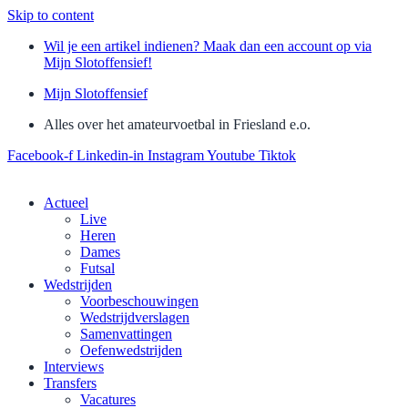
Skip to content
Wil je een artikel indienen? Maak dan een account op via
Mijn Slotoffensief!
Mijn Slotoffensief
Alles over het amateurvoetbal in Friesland e.o.
Facebook-f
Linkedin-in
Instagram
Youtube
Tiktok
Actueel
Live
Heren
Dames
Futsal
Wedstrijden
Voorbeschouwingen
Wedstrijdverslagen
Samenvattingen
Oefenwedstrijden
Interviews
Transfers
Vacatures