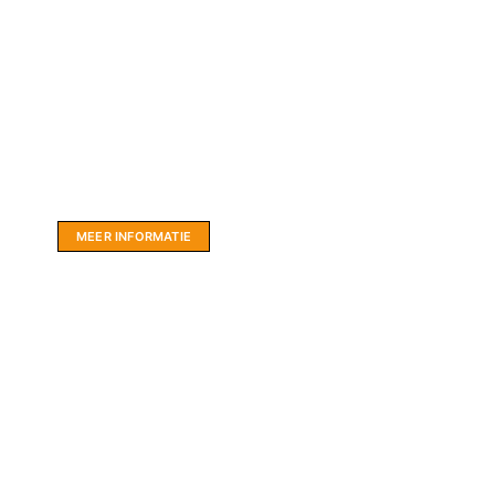
Website sponsor:
LIMBO International: WordPress specialisten uit
hartje Friesland.
MEER INFORMATIE