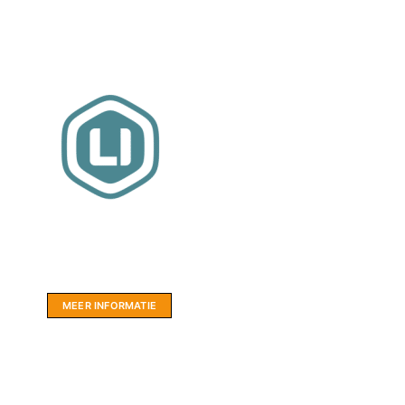
Website sponsor:
LIMBO International: WordPress specialisten uit
hartje Friesland.
MEER INFORMATIE