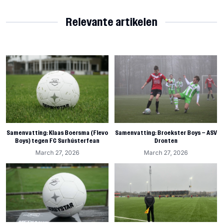
Relevante artikelen
Samenvatting: Klaas Boersma (Flevo
Samenvatting: Broekster Boys – ASV
Boys) tegen FC Surhústerfean
Dronten
March 27, 2026
March 27, 2026