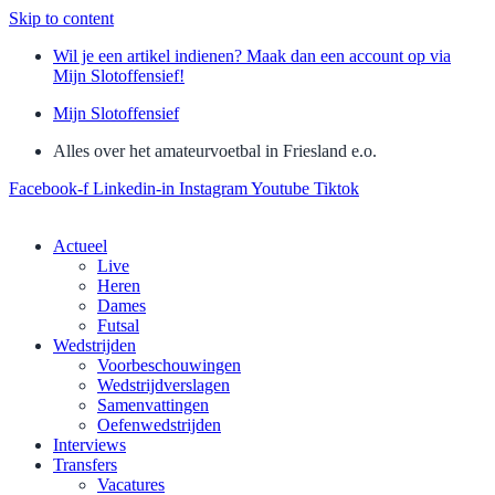
Skip to content
Wil je een artikel indienen? Maak dan een account op via
Mijn Slotoffensief!
Mijn Slotoffensief
Alles over het amateurvoetbal in Friesland e.o.
Facebook-f
Linkedin-in
Instagram
Youtube
Tiktok
Actueel
Live
Heren
Dames
Futsal
Wedstrijden
Voorbeschouwingen
Wedstrijdverslagen
Samenvattingen
Oefenwedstrijden
Interviews
Transfers
Vacatures