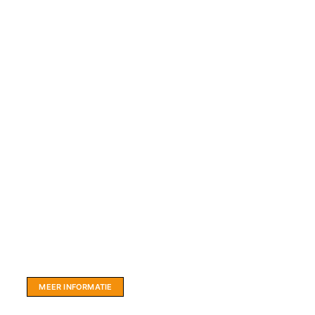
Website sponsor:
LIMBO International: WordPress specialisten uit
hartje Friesland.
MEER INFORMATIE