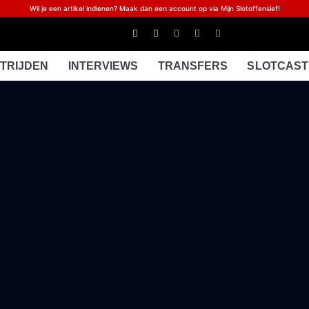
Wil je een artikel indienen? Maak dan een account op via Mijn Slotoffensief!
TRIJDEN
INTERVIEWS
TRANSFERS
SLOTCAST