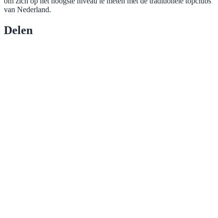
om zich op het hoogste niveau te meten met de traditionele topclubs
van Nederland.
Delen