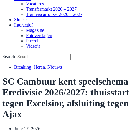
Vacatures
Transfermarkt 2026 – 2027
Trainerscarrousel 2026 – 2027
Slotcast
Interactief
Magazine
Fotoverslagen
Puzzel
Video’s
Search
Breaking
,
Heren
,
Nieuws
SC Cambuur kent speelschema
Eredivisie 2026/2027: thuisstart
tegen Excelsior, afsluiting tegen
Ajax
June 17, 2026