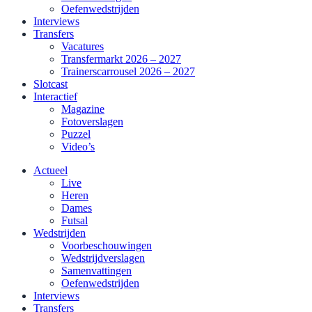
Oefenwedstrijden
Interviews
Transfers
Vacatures
Transfermarkt 2026 – 2027
Trainerscarrousel 2026 – 2027
Slotcast
Interactief
Magazine
Fotoverslagen
Puzzel
Video’s
Actueel
Live
Heren
Dames
Futsal
Wedstrijden
Voorbeschouwingen
Wedstrijdverslagen
Samenvattingen
Oefenwedstrijden
Interviews
Transfers