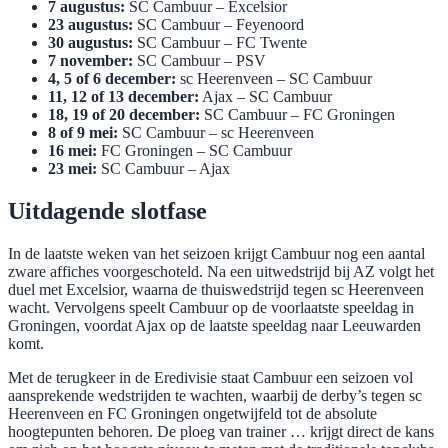
7 augustus:
SC Cambuur – Excelsior
23 augustus:
SC Cambuur – Feyenoord
30 augustus:
SC Cambuur – FC Twente
7 november:
SC Cambuur – PSV
4, 5 of 6 december:
sc Heerenveen – SC Cambuur
11, 12 of 13 december:
Ajax – SC Cambuur
18, 19 of 20 december:
SC Cambuur – FC Groningen
8 of 9 mei:
SC Cambuur – sc Heerenveen
16 mei:
FC Groningen – SC Cambuur
23 mei:
SC Cambuur – Ajax
Uitdagende slotfase
In de laatste weken van het seizoen krijgt Cambuur nog een aantal
zware affiches voorgeschoteld. Na een uitwedstrijd bij AZ volgt het
duel met Excelsior, waarna de thuiswedstrijd tegen sc Heerenveen
wacht. Vervolgens speelt Cambuur op de voorlaatste speeldag in
Groningen, voordat Ajax op de laatste speeldag naar Leeuwarden
komt.
Met de terugkeer in de Eredivisie staat Cambuur een seizoen vol
aansprekende wedstrijden te wachten, waarbij de derby’s tegen sc
Heerenveen en FC Groningen ongetwijfeld tot de absolute
hoogtepunten behoren. De ploeg van trainer … krijgt direct de kans