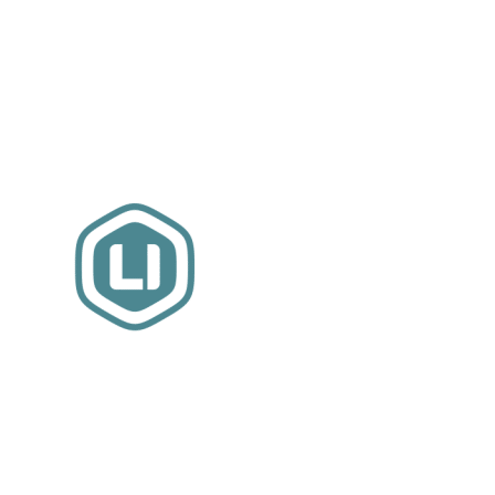
Website sponsor:
LIMBO International: WordPress specialisten uit
hartje Friesland.
MEER INFORMATIE