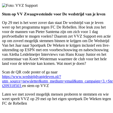
𝐒𝐭𝐞𝐦 𝐨𝐩 𝐕𝐕 𝐙𝐰𝐚𝐚𝐠𝐰𝐞𝐬𝐭𝐞𝐢𝐧𝐝𝐞 𝐯𝐨𝐨𝐫 𝐃𝐞 𝐰𝐞𝐝𝐬𝐭𝐫𝐢𝐣𝐝 𝐯𝐚𝐧 𝐣𝐞 𝐥𝐞𝐯𝐞𝐧
Op 29 mei is het weer zover dan staat De wedstrijd van je leven
weer op het programma tegen FC De Rebellen. Hoe leuk zou het
voor de mannen van Pieter Santema zijn om zich voor 1 dag
profvoetballer te mogen voelen? Daarom zet VVZ Support een actie
op om zoveel mogelijk stemmen binnen te krijgen om De Wedstrijd
Van het Jaar naar Sportpark De Wieken te krijgen inclusief een live-
uitzending op ESPN met een voorbeschouwing en nabeschouwing
van Aletha Leidelmeijer Interviews van Hans Kraay Junior en het
commentaar van Koert Westerman waarmee de club voor het hele
land voor de televisie kan komen. Wat moet je doen?
Scan de QR code poster of ga naar
https://www.wedstrijdvanjeleven.nl/?
utm_source=newsletter&utm_medium=email&utm_campaign=3.+St
t209318503
en stem op VVZ
Laten we met zoveel mogelijk mensen proberen te stemmen en wie
weet speelt VVZ op 29 mei op het eigen sportpark De Wieken tegen
FC de Rebellen