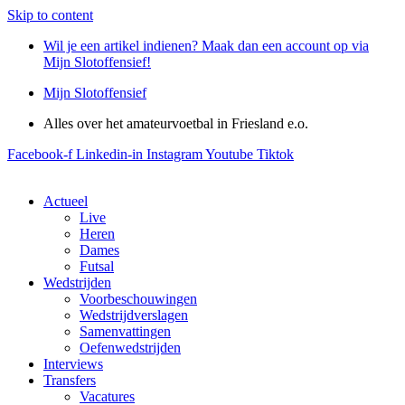
Skip to content
Wil je een artikel indienen? Maak dan een account op via
Mijn Slotoffensief!
Mijn Slotoffensief
Alles over het amateurvoetbal in Friesland e.o.
Facebook-f
Linkedin-in
Instagram
Youtube
Tiktok
Actueel
Live
Heren
Dames
Futsal
Wedstrijden
Voorbeschouwingen
Wedstrijdverslagen
Samenvattingen
Oefenwedstrijden
Interviews
Transfers
Vacatures