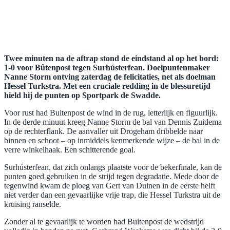
Twee minuten na de aftrap stond de eindstand al op het bord:
1-0 voor Bûtenpost tegen Surhústerfean. Doelpuntenmaker
Nanne Storm ontving zaterdag de felicitaties, net als doelman
Hessel Turkstra. Met een cruciale redding in de blessuretijd
hield hij de punten op Sportpark de Swadde.
Voor rust had Buitenpost de wind in de rug, letterlijk en figuurlijk.
In de derde minuut kreeg Nanne Storm de bal van Dennis Zuidema
op de rechterflank. De aanvaller uit Drogeham dribbelde naar
binnen en schoot – op inmiddels kenmerkende wijze – de bal in de
verre winkelhaak. Een schitterende goal.
Surhústerfean, dat zich onlangs plaatste voor de bekerfinale, kan de
punten goed gebruiken in de strijd tegen degradatie. Mede door de
tegenwind kwam de ploeg van Gert van Duinen in de eerste helft
niet verder dan een gevaarlijke vrije trap, die Hessel Turkstra uit de
kruising ranselde.
Zonder al te gevaarlijk te worden had Buitenpost de wedstrijd