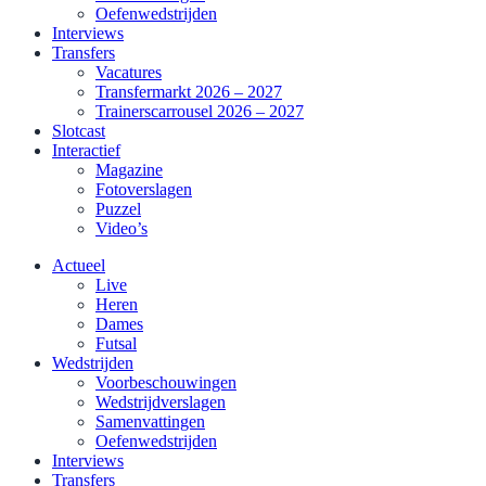
Oefenwedstrijden
Interviews
Transfers
Vacatures
Transfermarkt 2026 – 2027
Trainerscarrousel 2026 – 2027
Slotcast
Interactief
Magazine
Fotoverslagen
Puzzel
Video’s
Actueel
Live
Heren
Dames
Futsal
Wedstrijden
Voorbeschouwingen
Wedstrijdverslagen
Samenvattingen
Oefenwedstrijden
Interviews
Transfers