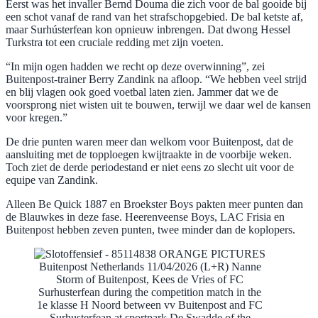
Eerst was het invaller Bernd Douma die zich voor de bal gooide bij
een schot vanaf de rand van het strafschopgebied. De bal ketste af,
maar Surhústerfean kon opnieuw inbrengen. Dat dwong Hessel
Turkstra tot een cruciale redding met zijn voeten.
“In mijn ogen hadden we recht op deze overwinning”, zei
Buitenpost-trainer Berry Zandink na afloop. “We hebben veel strijd
en blij vlagen ook goed voetbal laten zien. Jammer dat we de
voorsprong niet wisten uit te bouwen, terwijl we daar wel de kansen
voor kregen.”
De drie punten waren meer dan welkom voor Buitenpost, dat de
aansluiting met de topploegen kwijtraakte in de voorbije weken.
Toch ziet de derde periodestand er niet eens zo slecht uit voor de
equipe van Zandink.
Alleen Be Quick 1887 en Broekster Boys pakten meer punten dan
de Blauwkes in deze fase. Heerenveense Boys, LAC Frisia en
Buitenpost hebben zeven punten, twee minder dan de koplopers.
Buitenpost Netherlands 11/04/2026 (L+R) Nanne
Storm of Buitenpost, Kees de Vries of FC
Surhusterfean during the competition match in the
1e klasse H Noord between vv Buitenpost and FC
Surhusterfean at sportpark De Swadde of the