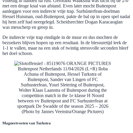
volledig in handen na rust. Gerbrand Waaksma was dicht bij de 2-0
met een droge knal van afstand. Even later mocht Buitenpost
aanleggen voor een indirecte vrije trap. Surhústerfean-doelman
Hessel Huisman, oud-Buitenpost, pakte de bal op in open spel nadat
hij hem zelf had neergelegd. Scheidsrechter Dogan Karacaoglan
was messcherp en greep in.
De indirecte vrije trap eindigde in de muur en dus mochten de
bezoekers blijven hopen op een resultaat. In de blessuretijd leek de
1-1 te vallen, maar na een stuk of twintig stressvolle seconden bleef
het doel schoon.
Buitenpost Netherlands 11/04/2026 (L+R) Iloba
Achuna of Buitenpost, Hessel Turkstra of
Buitenpost, Sander van Lingen of FC
Surhusterfean, Youri Sletering of Buitenpost,
Wolter Klaas Laanstra of Buitenpost during the
competition match in the 1e klasse H Noord
between vv Buitenpost and FC Surhusterfean at
sportpark De Swadde of the season 2025 – 2026
(Photo by Jannes Veenstra/Orange Pictures)
Magneetvoeten van Turkstra