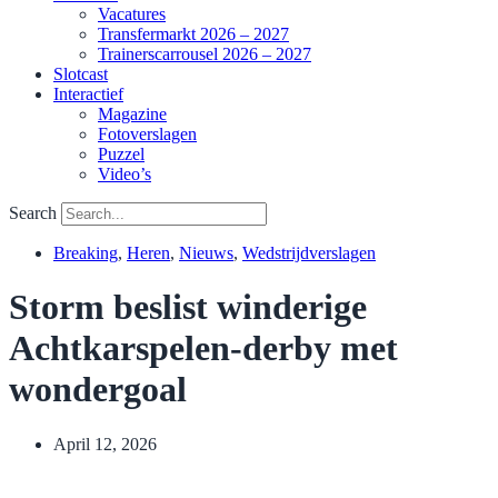
Vacatures
Transfermarkt 2026 – 2027
Trainerscarrousel 2026 – 2027
Slotcast
Interactief
Magazine
Fotoverslagen
Puzzel
Video’s
Search
Breaking
,
Heren
,
Nieuws
,
Wedstrijdverslagen
Storm beslist winderige
Achtkarspelen-derby met
wondergoal
April 12, 2026